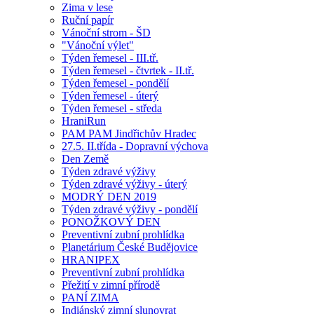
Zima v lese
Ruční papír
Vánoční strom - ŠD
"Vánoční výlet"
Týden řemesel - III.tř.
Týden řemesel - čtvrtek - II.tř.
Týden řemesel - pondělí
Týden řemesel - úterý
Týden řemesel - středa
HraniRun
PAM PAM Jindřichův Hradec
27.5. II.třída - Dopravní výchova
Den Země
Týden zdravé výživy
Týden zdravé výživy - úterý
MODRÝ DEN 2019
Týden zdravé výživy - pondělí
PONOŽKOVÝ DEN
Preventivní zubní prohlídka
Planetárium České Budějovice
HRANIPEX
Preventivní zubní prohlídka
Přežití v zimní přírodě
PANÍ ZIMA
Indiánský zimní slunovrat