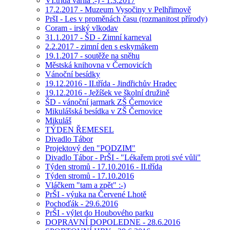
VI.třída vařila :-) - 1.3.2017
17.2.2017 - Muzeum Vysočiny v Pelhřimově
PršI - Les v proměnách času (rozmanitost přírody)
Coram - irský vlkodav
31.1.2017 - ŠD - Zimní karneval
2.2.2017 - zimní den s eskymákem
19.1.2017 - soutěže na sněhu
Městská knihovna v Černovicích
Vánoční besídky
19.12.2016 - II.třída - Jindřichův Hradec
19.12.2016 - Ježíšek ve školní družině
ŠD - vánoční jarmark ZŠ Černovice
Mikulášská besídka v ZŠ Černovice
Mikuláš
TÝDEN ŘEMESEL
Divadlo Tábor
Projektový den "PODZIM"
Divadlo Tábor - PrŠI - "Lékařem proti své vůli"
Týden stromů - 17.10.2016 - II.třída
Týden stromů - 17.10.2016
Vláčkem "tam a zpět" :-)
PrŠI - výuka na Červené Lhotě
Pochoďák - 29.6.2016
PrŠI - výlet do Houbového parku
DOPRAVNÍ DOPOLEDNE - 28.6.2016