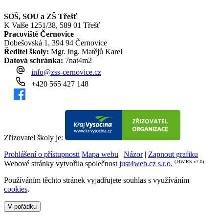
SOŠ, SOU a ZŠ Třešť
K Valše 1251/38, 589 01 Třešť
Pracoviště Černovice
Dobešovská 1, 394 94 Černovice
Ředitel školy:
Mgr. Ing. Matějů Karel
Datová schránka:
7nat4m2
info@zss-cernovice.cz
+420 565 427 148
Zřizovatel školy je:
Prohlášení o přístupnosti
Mapa webu
|
Názor
|
Zapnout grafiku
(J4W-RS v7.0)
Webové stránky vytvořila společnost
just4web.cz s.r.o.
Používáním těchto stránek vyjadřujete souhlas s využíváním
cookies
.
V pořádku