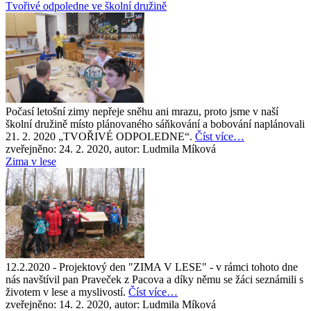
Tvořivé odpoledne ve školní družině
Počasí letošní zimy nepřeje sněhu ani mrazu, proto jsme v naší
školní družině místo plánovaného sáňkování a bobování naplánovali
21. 2. 2020 „TVOŘIVÉ ODPOLEDNE“.
Číst více…
zveřejněno: 24. 2. 2020, autor: Ludmila Míková
Zima v lese
12.2.2020 - Projektový den "ZIMA V LESE" - v rámci tohoto dne
nás navštívil pan Praveček z Pacova a díky němu se žáci seznámili s
životem v lese a myslivostí.
Číst více…
zveřejněno: 14. 2. 2020, autor: Ludmila Míková