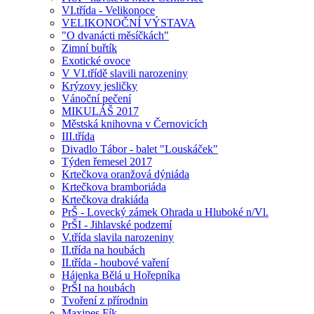
VI.třída - Velikonoce
VELIKONOČNÍ VÝSTAVA
"O dvanácti měsíčkách"
Zimní buřtík
Exotické ovoce
V VI.třídě slavili narozeniny
Krýzovy jesličky
Vánoční pečení
MIKULÁŠ 2017
Městská knihovna v Černovicích
III.třída
Divadlo Tábor - balet "Louskáček"
Týden řemesel 2017
Krtečkova oranžová dýniáda
Krtečkova bramboriáda
Krtečkova drakiáda
PrŠ - Lovecký zámek Ohrada u Hluboké n/Vl.
PrŠI - Jihlavské podzemí
V.třída slavila narozeniny
II.třída na houbách
II.třída - houbové vaření
Hájenka Bělá u Hořepníka
PrŠI na houbách
Tvoření z přírodnin
Maxipes Fík