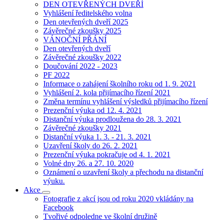
DEN OTEVŘENÝCH DVEŘÍ
Vyhlášení ředitelského volna
Den otevřených dveří 2025
Závěrečné zkoušky 2025
VÁNOČNÍ PŘÁNÍ
Den otevřených dveří
Závěrečné zkoušky 2022
Doučování 2022 - 2023
PF 2022
Informace o zahájení školního roku od 1. 9. 2021
Vyhlášení 2. kola přijímacího řízení 2021
Změna termínu vyhlášení výsledků přijímacího řízení
Prezenční výuka od 12. 4. 2021
Distanční výuka prodloužena do 28. 3. 2021
Závěrečné zkoušky 2021
Distanční výuka 1. 3. - 21. 3. 2021
Uzavření školy do 26. 2. 2021
Prezenční výuka pokračuje od 4. 1. 2021
Volné dny 26. a 27. 10. 2020
Oznámení o uzavření školy a přechodu na distanční
výuku.
Akce
Fotografie z akcí jsou od roku 2020 vkládány na
Facebook
Tvořivé odpoledne ve školní družině