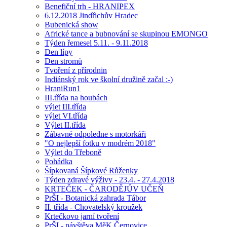
Benefiční trh - HRANIPEX
6.12.2018 Jindřichův Hradec
Bubenická show
Africké tance a bubnování se skupinou EMONGO
Týden řemesel 5.11. - 9.11.2018
Den lípy
Den stromů
Tvoření z přírodnin
Indiánský rok ve školní družině začal :-)
HraniRun1
III.třída na houbách
výlet III.třída
výlet VI.třída
Výlet II.třída
Zábavné odpoledne s motorkáři
"O nejlepší fotku v modrém 2018"
Výlet do Třeboně
Pohádka
Šípkovaná Šípkové Růženky
Týden zdravé výživy - 23.4. - 27.4.2018
KRTEČEK - ČARODĚJŮV UČEŇ
PrŠI - Botanická zahrada Tábor
II. třída - Chovatelský kroužek
Krtečkovo jarní tvoření
PrŠI - návštěva MěK Černovice