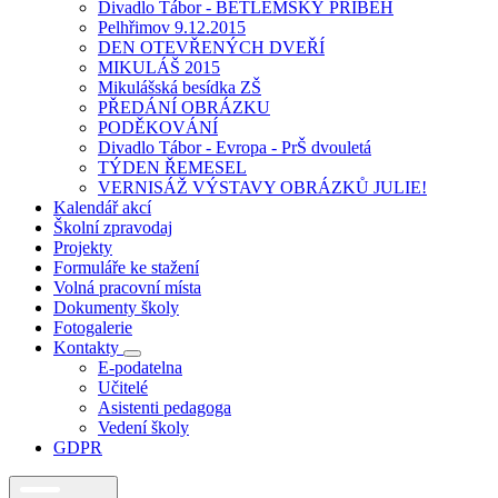
Divadlo Tábor - BETLÉMSKÝ PŘÍBĚH
Pelhřimov 9.12.2015
DEN OTEVŘENÝCH DVEŘÍ
MIKULÁŠ 2015
Mikulášská besídka ZŠ
PŘEDÁNÍ OBRÁZKU
PODĚKOVÁNÍ
Divadlo Tábor - Evropa - PrŠ dvouletá
TÝDEN ŘEMESEL
VERNISÁŽ VÝSTAVY OBRÁZKŮ JULIE!
Kalendář akcí
Školní zpravodaj
Projekty
Formuláře ke stažení
Volná pracovní místa
Dokumenty školy
Fotogalerie
Kontakty
E-podatelna
Učitelé
Asistenti pedagoga
Vedení školy
GDPR