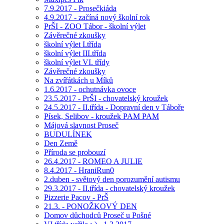
7.9.2017 - Prosečkiáda
4.9.2017 - začíná nový školní rok
PrŠI - ZOO Tábor - školní výlet
Závěrečné zkoušky
školní výlet I.třída
školní výlet III.třída
školní výlet VI. třídy
Závěrečné zkoušky
Na zvířátkách u Míků
1.6.2017 - ochutnávka ovoce
23.5.2017 - PrŠI - chovatelský kroužek
24.5.2017 - II.třída - Dopravní den v Táboře
Písek, Selibov - kroužek PAM PAM
Májová slavnost Proseč
BUDULÍNEK
Den Země
Příroda se probouzí
26.4.2017 - ROMEO A JULIE
8.4.2017 - HraniRun0
2.duben - světový den porozumění autismu
29.3.2017 - II.třída - chovatelský kroužek
Pizzerie Pacov - PrŠ
21.3. - PONOŽKOVÝ DEN
Domov důchodců Proseč u Pošné