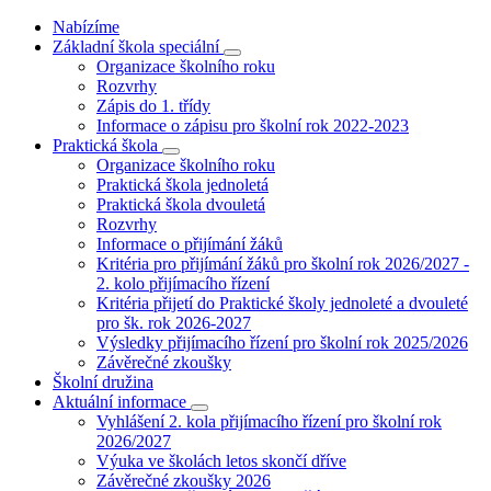
Nabízíme
Základní škola speciální
Organizace školního roku
Rozvrhy
Zápis do 1. třídy
Informace o zápisu pro školní rok 2022-2023
Praktická škola
Organizace školního roku
Praktická škola jednoletá
Praktická škola dvouletá
Rozvrhy
Informace o přijímání žáků
Kritéria pro přijímání žáků pro školní rok 2026/2027 -
2. kolo přijímacího řízení
Kritéria přijetí do Praktické školy jednoleté a dvouleté
pro šk. rok 2026-2027
Výsledky přijímacího řízení pro školní rok 2025/2026
Závěrečné zkoušky
Školní družina
Aktuální informace
Vyhlášení 2. kola přijímacího řízení pro školní rok
2026/2027
Výuka ve školách letos skončí dříve
Závěrečné zkoušky 2026