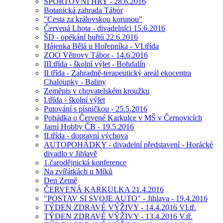
SPORTOVNÍ HRY - 28.6.2016
Botanická zahrada Tábor
"Cesta za královskou korunou"
Červená Lhota - divadelníci 15.6.2016
ŠD - opékání buřtů 22.6.2016
Hájenka Bělá u Hořepníka - VI.třída
ZOO Větrovy Tábor - 14.6.2016
III.třída - školní výlet - Bohdalín
II.třída - Zahradně-terapeutický areál ekocentra
Chaloupky - Baliny
Zeměpis v chovatelském kroužku
I.třída - školní výlet
Putování s písničkou - 25.5.2016
Pohádka o Červené Karkulce v MŠ v Černovicích
Jarní Hobby ČB - 19.5.2016
II.třída - dopravní výchova
AUTOPOHÁDKY - divadelní představení - Horácké
divadlo v Jihlavě
1.čarodějnická konference
Na zvířátkách u Míků
Den Země
ČERVENÁ KARKULKA 21.4.2016
"POSTAV SI SVOJE AUTO" - Jihlava - 19.4.2016
TÝDEN ZDRAVÉ VÝŽIVY - 14.4.2016 VI.tř.
TÝDEN ZDRAVÉ VÝŽIVY - 13.4.2016 V.tř.