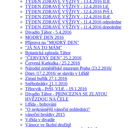
TÝDEN ZDRAVÉ VÝŽIVY - 13.4.2016 II.tř.
TÝDEN ZDRAVÉ VÝŽIVY - 12.4.2016 I.tř.
TÝDEN ZDRAVÉ VÝŽIVY - 12.4.2016 PrŠ I.
TÝDEN ZDRAVÉ VÝŽIVY - 12.4.2016 II.tř.
TÝDEN ZDRAVÉ VÝŽIVY - 11.4.2016 odpoledne
TÝDEN ZDRAVÉ VÝŽIVY - 11.4.2016 dopoledne
Divadlo Tábor - 5.4.2016
MODRÝ DEN 2016
Příprava na "MODRÝ DEN"
"JÁ NA TO MÁM"
Botanická zahrada Tábor
"ČERVENÝ DEN" 25.2.2016
Červená Karkulka / 25.2.2016
Národní zemědělské muzeum Praha /23.2.2016/
Dnes /17.2.2016/ se slavilo v I.třídě
Zimní buřtík 27.1.2016
Sněhohrátky 21.1.2016
Tělocvik - PrŠI, VI.tř. - 19.1.2016
Divadlo Tábor - PRINCEZNA SE ZLATOU
HVĚZDOU NA ČELE
I.třída - bobování
"O nejkrásnější vánoční pohlednici"
vánoční besídky 2015
V.třída v divadle
Vánoce ve školní družině