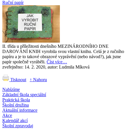
Ruční papír
II. třída u příležitosti dnešního MEZINÁRODNÍHO DNE
DAROVÁNÍ KNIH vyrobila svou vlastní knihu. Celá je z ručního
papíru a je to takové obrazové vyprávění (nebo návod?), jak jsme
papír společně vyráběli.
Číst více…
zveřejněno: 14. 2. 2020, autor: Ludmila Míková
Tisknout
↑ Nahoru
Nabízíme
Základní škola speciální
Praktická škola
Školní družina
Aktuální informace
Akce
Kalendář akcí
Školní zpravodaj