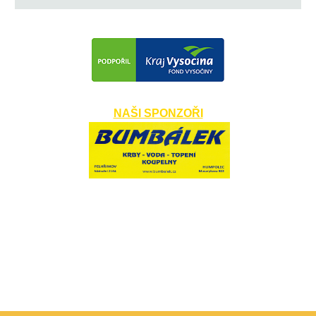
NAŠI SPONZOŘI
​