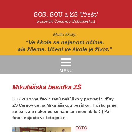
SOŠ, SOU a ZŠ Třešť
pracoviště Černovice, Dobešovská 1
Motto školy:
Ve škole se nejenom učíme,
ale žijeme. Učení ve škole je život.
MENU
Kritéria pro přijímání žáků pro školní rok 2026/2027 - 2. kolo přijímacího řízení
Kritéria přijetí do Praktické školy jednoleté a dvouleté pro šk. rok 2026-2027
AUTOPOHÁDKY - divadelní představení - Horácké divadlo v Jihlavě
II.třída - Zahradně-terapeutický areál ekocentra Chaloupky - Baliny
Mikulášská besídka ZŠ
3.12.2015 využilo 7 žáků naší školy pozvání 9.třídy
ZŠ Černovice na Mikulášskou besídku. Trošku jsme
se báli, ale nakonec se nám tam moc líbilo :-) Pár
fotek najdete ve fotogalerii.
FOTO