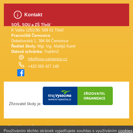
Kontakt
SOŠ, SOU a ZŠ Třešť
K Valše 1251/38, 589 01 Třešť
Pracoviště Černovice
Dobešovská 1, 394 94 Černovice
Ředitel školy:
Mgr. Ing. Matějů Karel
Datová schránka:
7nat4m2
info@zss-cernovice.cz
+420 565 427 148
Zřizovatel školy je:
Prohlášení o přístupnosti
Mapa webu
|
Názor
|
Vypnout grafiku
Používáním těchto stránek vyjadřujete souhlas s využíváním
cookies
(J4W-RS v7.0)
Webové stránky vytvořila společnost
just4web.cz s.r.o.