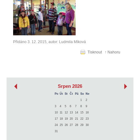
Přidáno 3. 12. 2015, autor: Ludmila Míková
Tisknout
↑ Nahoru
‹
›
Srpen 2026
Po
Út
St
Čt
Pá
So
Ne
1
2
3
4
5
6
7
8
9
10
11
12
13
14
15
16
17
18
19
20
21
22
23
24
25
26
27
28
29
30
31