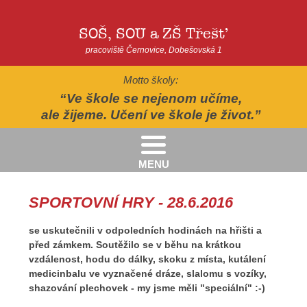
SOŠ, SOU a ZŠ Třešť
pracoviště Černovice, Dobešovská 1
Motto školy:
Ve škole se nejenom učíme,
ale žijeme. Učení ve škole je život.
MENU
Kritéria pro přijímání žáků pro školní rok 2026/2027 - 2. kolo přijímacího řízení
Kritéria přijetí do Praktické školy jednoleté a dvouleté pro šk. rok 2026-2027
AUTOPOHÁDKY - divadelní představení - Horácké divadlo v Jihlavě
II.třída - Zahradně-terapeutický areál ekocentra Chaloupky - Baliny
SPORTOVNÍ HRY - 28.6.2016
se uskutečnili v odpoledních hodinách na hřišti a
před zámkem. Soutěžilo se v běhu na krátkou
vzdálenost, hodu do dálky, skoku z místa, kutálení
medicinbalu ve vyznačené dráze, slalomu s vozíky,
shazování plechovek - my jsme měli "speciální" :-)