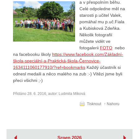
a v přespolním běhu.
Celé odpoledne měl na
starosti p.učitel Valek,
pomáhal mu p.uč.Fiala
a Kubisková Zdeňka.
Několik fotografií
můžete vidět ve
fotogalerii
FOTO
nebo
na facebooku školy
https://www.facebook.com/Základní-
škola-speciální-a-Praktická-škola-Černovice-
1634111060177910/?ref=bookmarks​
Každý účastník si
odnesl medaili a něco malého na zub :-) Vítězi jsme byli
přeci všichni ;-)
Přidáno 28. 6. 2016, autor: Ludmila Míková
Tisknout
↑ Nahoru
‹
›
Srpen 2026