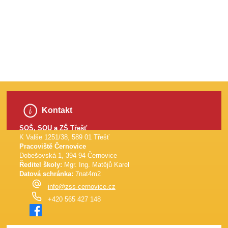
​
Kontakt
SOŠ, SOU a ZŠ Třešť
K Valše 1251/38, 589 01 Třešť
Pracoviště Černovice
Dobešovská 1, 394 94 Černovice
Ředitel školy:
Mgr. Ing. Matějů Karel
Datová schránka:
7nat4m2
info@zss-cernovice.cz
+420 565 427 148