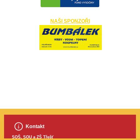
NAŠI SPONZOŘI
​
Kontakt
SOŠ, SOU a ZŠ Třešť