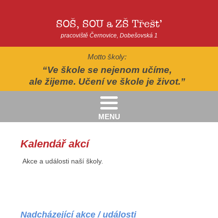
SOŠ, SOU a ZŠ Třešť
pracoviště Černovice, Dobešovská 1
Motto školy:
Ve škole se nejenom učíme,
ale žijeme. Učení ve škole je život.
MENU
Kritéria pro přijímání žáků pro školní rok 2026/2027 - 2. kolo přijímacího řízení
Kritéria přijetí do Praktické školy jednoleté a dvouleté pro šk. rok 2026-2027
AUTOPOHÁDKY - divadelní představení - Horácké divadlo v Jihlavě
II.třída - Zahradně-terapeutický areál ekocentra Chaloupky - Baliny
Kalendář akcí
Akce a události naší školy.
Nadcházející akce / události