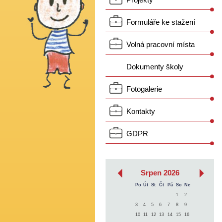
Projekty
Formuláře ke stažení
Volná pracovní místa
Dokumenty školy
Fotogalerie
Kontakty
GDPR
‹
›
Srpen 2026
Po
Út
St
Čt
Pá
So
Ne
1
2
3
4
5
6
7
8
9
10
11
12
13
14
15
16