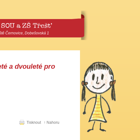
 SOU a ZŠ Třešť
ště Černovice, Dobešovská 1
eté a dvouleté pro
Tisknout
↑ Nahoru