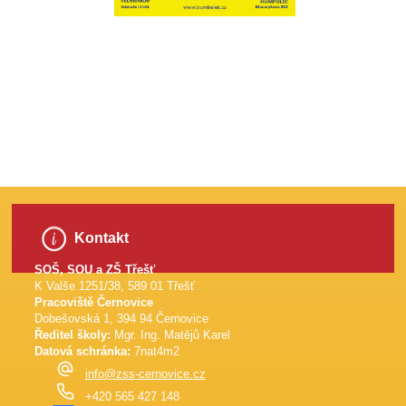
​
Kontakt
SOŠ, SOU a ZŠ Třešť
K Valše 1251/38, 589 01 Třešť
Pracoviště Černovice
Dobešovská 1, 394 94 Černovice
Ředitel školy:
Mgr. Ing. Matějů Karel
Datová schránka:
7nat4m2
info@zss-cernovice.cz
+420 565 427 148