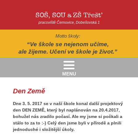
SOŠ, SOU a ZŠ Třešť
pracoviště Černovice, Dobešovská 1
Motto školy:
Ve škole se nejenom učíme,
ale žijeme. Učení ve škole je život.
MENU
Kritéria pro přijímání žáků pro školní rok 2026/2027 - 2. kolo přijímacího řízení
Kritéria přijetí do Praktické školy jednoleté a dvouleté pro šk. rok 2026-2027
AUTOPOHÁDKY - divadelní představení - Horácké divadlo v Jihlavě
II.třída - Zahradně-terapeutický areál ekocentra Chaloupky - Baliny
Den Země
Dne 3. 5. 2017 se v naší škole konal další projektový
den DEN ZEMĚ, který byl naplánován na 20.4.2017,
bohužel nás zradilo počasí. Ale my jsme si počkali a
stálo to za to :-) Celý den jsme byli v přírodě a plnili
jednoduché i složitější úkoly.