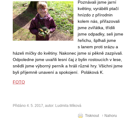
Poznávali jsme jarní
květiny, vyráběli ptačí
hnízdo z přírodnin
kolem nás, přiřazovali
jsme zvířátka, třídili
jsme odpadky, seli jsme
řeřichu, šplhali jsme
s lanem proti srázu a
házeli míčky do květiny. Nakonec jsme si pěkně zazpívali.
Odpoledne jsme uvařili lesní čaj z bylin rostoucích v lese,
snědli jsme výborný perník a hráli různé hry. Všichni jsme
byli příjemně unavení a spokojení.
Poláková K.
FOTO
Přidáno 4. 5. 2017, autor: Ludmila Míková
Tisknout
↑ Nahoru