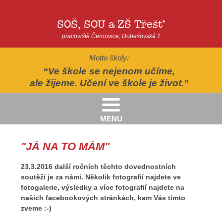
SOŠ, SOU a ZŠ Třešť
pracoviště Černovice, Dobešovská 1
Motto školy:
Ve škole se nejenom učíme,
ale žijeme. Učení ve škole je život.
MENU
Kritéria pro přijímání žáků pro školní rok 2026/2027 - 2. kolo přijímacího řízení
Kritéria přijetí do Praktické školy jednoleté a dvouleté pro šk. rok 2026-2027
AUTOPOHÁDKY - divadelní představení - Horácké divadlo v Jihlavě
II.třída - Zahradně-terapeutický areál ekocentra Chaloupky - Baliny
"JÁ NA TO MÁM"
23.3.2016 další ročních těchto dovednostních
soutěží je za námi. Několik fotografií najdete ve
fotogalerie, výsledky a více fotografií najdete na
našich facebookových stránkách, kam Vás tímto
zveme :-)