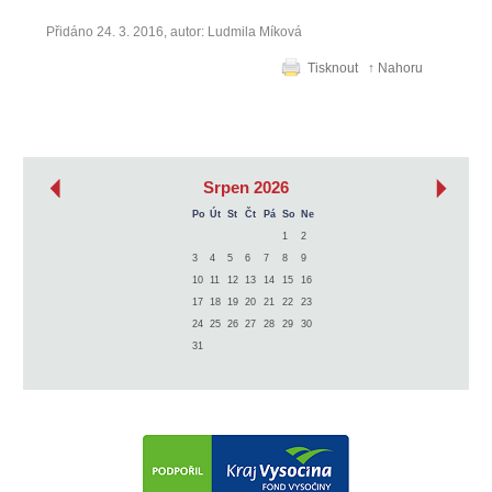
Přidáno 24. 3. 2016, autor: Ludmila Míková
Tisknout
↑ Nahoru
‹
›
Srpen 2026
Po
Út
St
Čt
Pá
So
Ne
1
2
3
4
5
6
7
8
9
10
11
12
13
14
15
16
17
18
19
20
21
22
23
24
25
26
27
28
29
30
31