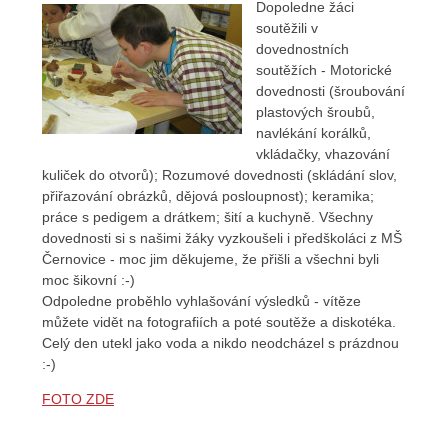
Dopoledne žáci
soutěžili v
dovednostních
soutěžích - Motorické
dovednosti (šroubování
plastových šroubů,
navlékání korálků,
vkládačky, vhazování
kuliček do otvorů); Rozumové dovednosti (skládání slov,
přiřazování obrázků, dějová posloupnost); keramika;
práce s pedigem a drátkem; šití a kuchyně. Všechny
dovednosti si s našimi žáky vyzkoušeli i předškoláci z MŠ
Černovice - moc jim děkujeme, že přišli a všechni byli
moc šikovní :-)
Odpoledne proběhlo vyhlašování výsledků - vítěze
můžete vidět na fotografiích a poté soutěže a diskotéka.
Celý den utekl jako voda a nikdo neodcházel s prázdnou
:-)
FOTO ZDE