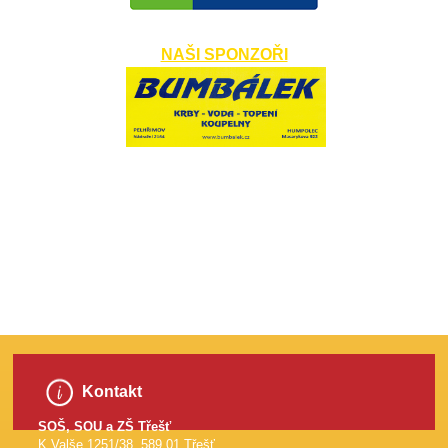
NAŠI SPONZOŘI
​
Kontakt
SOŠ, SOU a ZŠ Třešť
K Valše 1251/38, 589 01 Třešť