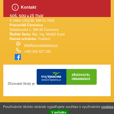
Kontakt
SOŠ, SOU a ZŠ Třešť
K Valše 1251/38, 589 01 Třešť
Pracoviště Černovice
Dobešovská 1, 394 94 Černovice
Ředitel školy:
Mgr. Ing. Matějů Karel
Datová schránka:
7nat4m2
info@zss-cernovice.cz
+420 565 427 148
Zřizovatel školy je:
Prohlášení o přístupnosti
Mapa webu
|
Názor
|
Vypnout grafiku
Používáním těchto stránek vyjadřujete souhlas s využíváním
cookies
(J4W-RS v7.0)
Webové stránky vytvořila společnost
just4web.cz s.r.o.
V pořádku