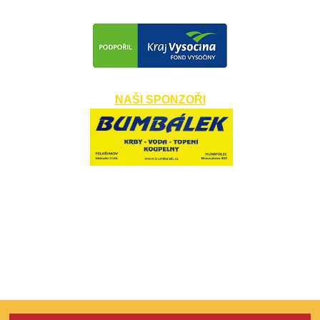
NAŠI SPONZOŘI
​