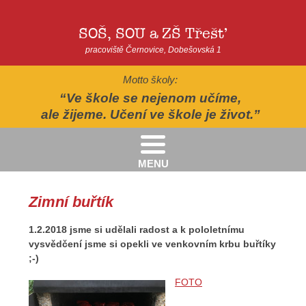
SOŠ, SOU a ZŠ Třešť
pracoviště Černovice, Dobešovská 1
Motto školy:
Ve škole se nejenom učíme,
ale žijeme. Učení ve škole je život.
MENU
Kritéria pro přijímání žáků pro školní rok 2026/2027 - 2. kolo přijímacího řízení
Kritéria přijetí do Praktické školy jednoleté a dvouleté pro šk. rok 2026-2027
AUTOPOHÁDKY - divadelní představení - Horácké divadlo v Jihlavě
II.třída - Zahradně-terapeutický areál ekocentra Chaloupky - Baliny
Zimní buřtík
1.2.2018 jsme si udělali radost a k pololetnímu
vysvědčení jsme si opekli ve venkovním krbu buřtíky
;-)
FOTO