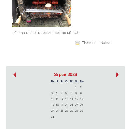
Přidáno 4. 2. 2018, autor: Ludmila Míková
Tisknout
↑ Nahoru
‹
›
Srpen 2026
Po
Út
St
Čt
Pá
So
Ne
1
2
3
4
5
6
7
8
9
10
11
12
13
14
15
16
17
18
19
20
21
22
23
24
25
26
27
28
29
30
31