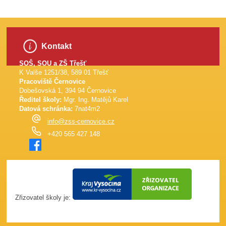
Kontakt
SOŠ, SOU a ZŠ Třešť
K Valše 1251/38, 589 01 Třešť
Pracoviště Černovice
Dobešovská 1, 394 94 Černovice
Ředitel školy:
Mgr. Ing. Matějů Karel
Datová schránka:
7nat4m2
info@zss-cernovice.cz
+420 565 427 148
Zřizovatel školy je: