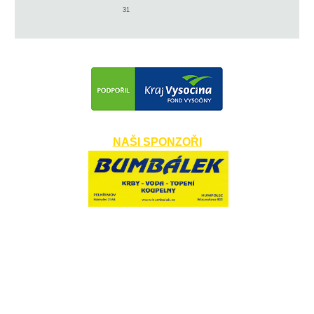
31
NAŠI SPONZOŘI
​