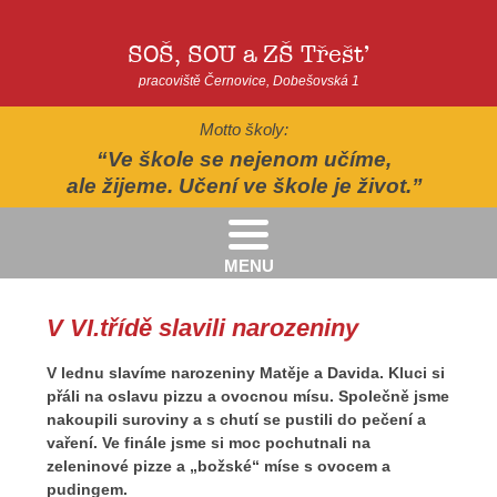
SOŠ, SOU a ZŠ Třešť
pracoviště Černovice, Dobešovská 1
Motto školy:
Ve škole se nejenom učíme,
ale žijeme. Učení ve škole je život.
MENU
Kritéria pro přijímání žáků pro školní rok 2026/2027 - 2. kolo přijímacího řízení
Kritéria přijetí do Praktické školy jednoleté a dvouleté pro šk. rok 2026-2027
AUTOPOHÁDKY - divadelní představení - Horácké divadlo v Jihlavě
II.třída - Zahradně-terapeutický areál ekocentra Chaloupky - Baliny
V VI.třídě slavili narozeniny
V lednu slavíme narozeniny Matěje a Davida. Kluci si
přáli na oslavu pizzu a ovocnou mísu. Společně jsme
nakoupili suroviny a s chutí se pustili do pečení a
vaření. Ve finále jsme si moc pochutnali na
zeleninové pizze a „božské“ míse s ovocem a
pudingem.