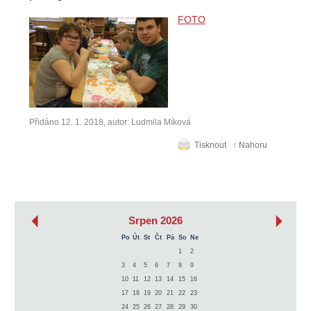
FOTO
Přidáno 12. 1. 2018, autor: Ludmila Míková
Tisknout
↑ Nahoru
‹
›
Srpen 2026
Po
Út
St
Čt
Pá
So
Ne
1
2
3
4
5
6
7
8
9
10
11
12
13
14
15
16
17
18
19
20
21
22
23
24
25
26
27
28
29
30