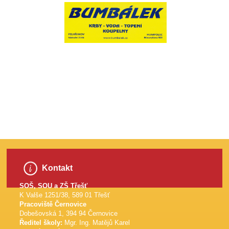
​
Kontakt
SOŠ, SOU a ZŠ Třešť
K Valše 1251/38, 589 01 Třešť
Pracoviště Černovice
Dobešovská 1, 394 94 Černovice
Ředitel školy:
Mgr. Ing. Matějů Karel