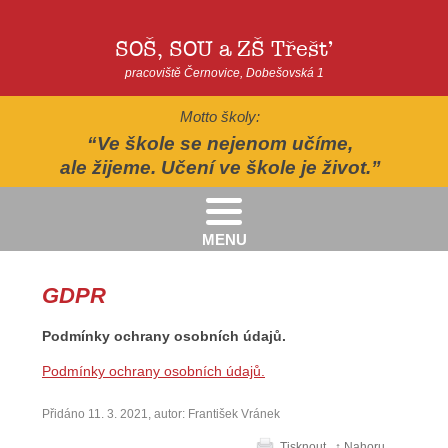
SOŠ, SOU a ZŠ Třešť
pracoviště Černovice, Dobešovská 1
Motto školy:
Ve škole se nejenom učíme,
ale žijeme. Učení ve škole je život.
MENU
Kritéria pro přijímání žáků pro školní rok 2026/2027 - 2. kolo přijímacího řízení
Kritéria přijetí do Praktické školy jednoleté a dvouleté pro šk. rok 2026-2027
AUTOPOHÁDKY - divadelní představení - Horácké divadlo v Jihlavě
II.třída - Zahradně-terapeutický areál ekocentra Chaloupky - Baliny
GDPR
Podmínky ochrany osobních údajů.
Podmínky ochrany osobních údajů.
Přidáno 11. 3. 2021, autor: František Vránek
Tisknout
↑ Nahoru