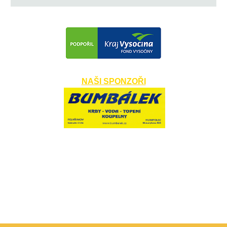
NAŠI SPONZOŘI
​