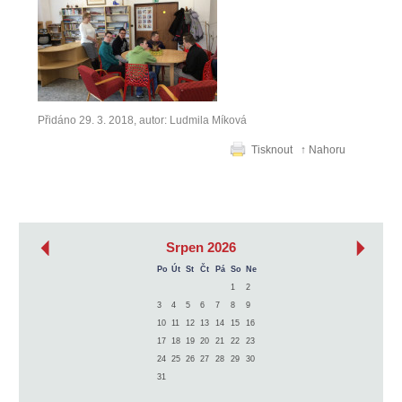
Přidáno 29. 3. 2018, autor: Ludmila Míková
Tisknout
↑ Nahoru
‹
›
Srpen 2026
Po
Út
St
Čt
Pá
So
Ne
1
2
3
4
5
6
7
8
9
10
11
12
13
14
15
16
17
18
19
20
21
22
23
24
25
26
27
28
29
30
31