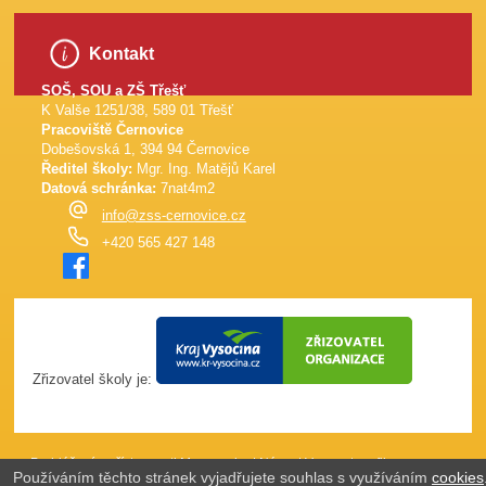
Kontakt
SOŠ, SOU a ZŠ Třešť
K Valše 1251/38, 589 01 Třešť
Pracoviště Černovice
Dobešovská 1, 394 94 Černovice
Ředitel školy:
Mgr. Ing. Matějů Karel
Datová schránka:
7nat4m2
info@zss-cernovice.cz
+420 565 427 148
Zřizovatel školy je:
Prohlášení o přístupnosti
Mapa webu
|
Názor
|
Vypnout grafiku
Používáním těchto stránek vyjadřujete souhlas s využíváním
cookies
(J4W-RS v7.0)
Webové stránky vytvořila společnost
just4web.cz s.r.o.