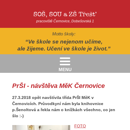
SOŠ, SOU a ZŠ Třešť
pracoviště Černovice, Dobešovská 1
Motto školy:
Ve škole se nejenom učíme,
ale žijeme. Učení ve škole je život.
MENU
Kritéria pro přijímání žáků pro školní rok 2026/2027 - 2. kolo přijímacího řízení
Kritéria přijetí do Praktické školy jednoleté a dvouleté pro šk. rok 2026-2027
AUTOPOHÁDKY - divadelní představení - Horácké divadlo v Jihlavě
II.třída - Zahradně-terapeutický areál ekocentra Chaloupky - Baliny
PrŠI - návštěva MěK Černovice
27.3.2018 opět navštívila třída PrŠI MěK v
Černovicích. Průvodkyní nám byla knihovnice
p.Šenoltová a řekla nám o knížkách všechno, co jen
šlo :-)
FOTO