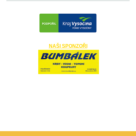
NAŠI SPONZOŘI
​