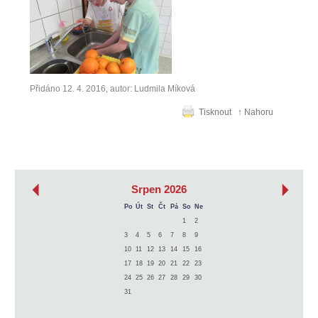
Přidáno 12. 4. 2016, autor: Ludmila Míková
Tisknout
↑ Nahoru
‹
›
Srpen 2026
Po
Út
St
Čt
Pá
So
Ne
1
2
3
4
5
6
7
8
9
10
11
12
13
14
15
16
17
18
19
20
21
22
23
24
25
26
27
28
29
30
31