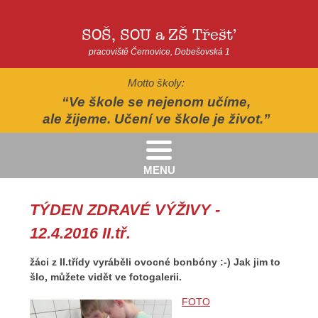
SOŠ, SOU a ZŠ Třešť
pracoviště Černovice, Dobešovská 1
Motto školy:
Ve škole se nejenom učíme,
ale žijeme. Učení ve škole je život.
MENU
Kritéria pro přijímání žáků pro školní rok 2026/2027 - 2. kolo přijímacího řízení
Kritéria přijetí do Praktické školy jednoleté a dvouleté pro šk. rok 2026-2027
AUTOPOHÁDKY - divadelní představení - Horácké divadlo v Jihlavě
II.třída - Zahradně-terapeutický areál ekocentra Chaloupky - Baliny
TÝDEN ZDRAVÉ VÝŽIVY -
12.4.2016 II.tř.
žáci z II.třídy vyráběli ovocné bonbóny :-) Jak jim to
šlo, můžete vidět ve fotogalerii.
FOTO