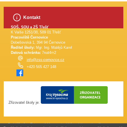
Kontakt
SOŠ, SOU a ZŠ Třešť
K Valše 1251/38, 589 01 Třešť
Pracoviště Černovice
Dobešovská 1, 394 94 Černovice
Ředitel školy:
Mgr. Ing. Matějů Karel
Datová schránka:
7nat4m2
info@zss-cernovice.cz
+420 565 427 148
Zřizovatel školy je:
Prohlášení o přístupnosti
Mapa webu
|
Názor
|
Vypnout grafiku