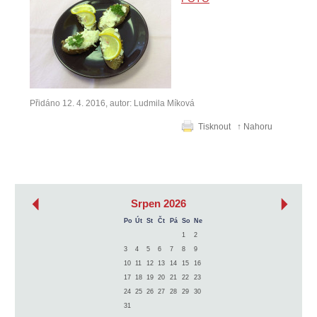
Přidáno 12. 4. 2016, autor: Ludmila Míková
Tisknout
↑ Nahoru
‹
›
Srpen 2026
Po
Út
St
Čt
Pá
So
Ne
1
2
3
4
5
6
7
8
9
10
11
12
13
14
15
16
17
18
19
20
21
22
23
24
25
26
27
28
29
30
31