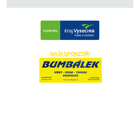
NAŠI SPONZOŘI
​