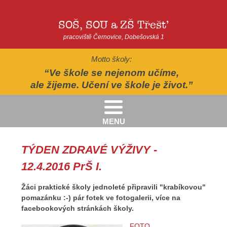
SOŠ, SOU a ZŠ Třešť
pracoviště Černovice, Dobešovská 1
Motto školy:
Ve škole se nejenom učíme,
ale žijeme. Učení ve škole je život.
MENU
Kritéria pro přijímání žáků pro školní rok 2026/2027 - 2. kolo přijímacího řízení
Kritéria přijetí do Praktické školy jednoleté a dvouleté pro šk. rok 2026-2027
AUTOPOHÁDKY - divadelní představení - Horácké divadlo v Jihlavě
II.třída - Zahradně-terapeutický areál ekocentra Chaloupky - Baliny
TÝDEN ZDRAVÉ VÝŽIVY -
12.4.2016 PrŠ I.
Žáci praktické školy jednoleté připravili "krabíkovou"
pomazánku :-) pár fotek ve fotogalerii, více na
facebookových stránkách školy.
FOTO