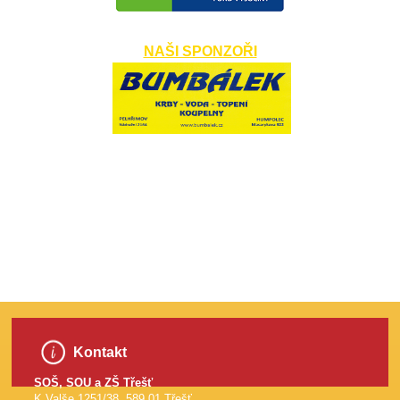
NAŠI SPONZOŘI
​
Kontakt
SOŠ, SOU a ZŠ Třešť
K Valše 1251/38, 589 01 Třešť