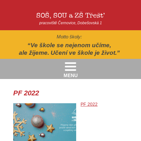
SOŠ, SOU a ZŠ Třešť
pracoviště Černovice, Dobešovská 1
Motto školy:
Ve škole se nejenom učíme,
ale žijeme. Učení ve škole je život.
MENU
Kritéria pro přijímání žáků pro školní rok 2026/2027 - 2. kolo přijímacího řízení
Kritéria přijetí do Praktické školy jednoleté a dvouleté pro šk. rok 2026-2027
AUTOPOHÁDKY - divadelní představení - Horácké divadlo v Jihlavě
II.třída - Zahradně-terapeutický areál ekocentra Chaloupky - Baliny
PF 2022
PF 2022