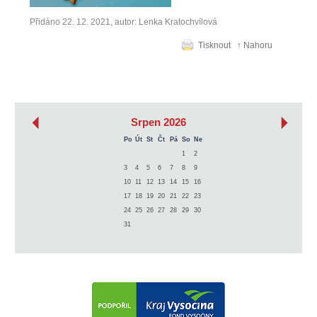
Přidáno 22. 12. 2021, autor: Lenka Kratochvílová
Tisknout
↑ Nahoru
‹
›
Srpen 2026
Po
Út
St
Čt
Pá
So
Ne
1
2
3
4
5
6
7
8
9
10
11
12
13
14
15
16
17
18
19
20
21
22
23
24
25
26
27
28
29
30
31