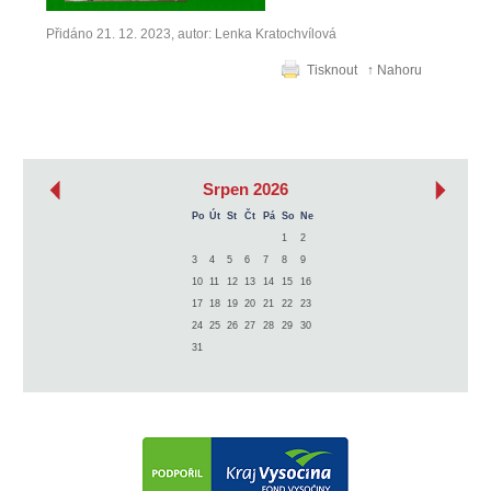
Přidáno 21. 12. 2023, autor: Lenka Kratochvílová
Tisknout
↑ Nahoru
‹
›
Srpen 2026
Po
Út
St
Čt
Pá
So
Ne
1
2
3
4
5
6
7
8
9
10
11
12
13
14
15
16
17
18
19
20
21
22
23
24
25
26
27
28
29
30
31