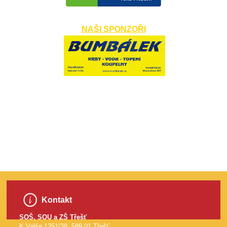
NAŠI SPONZOŘI
​
Kontakt
SOŠ, SOU a ZŠ Třešť
K Valše 1251/38, 589 01 Třešť