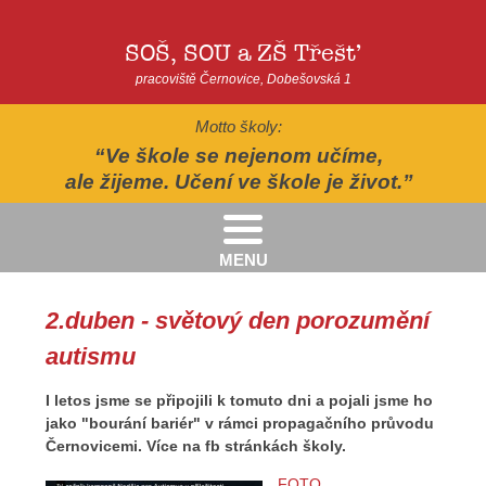
SOŠ, SOU a ZŠ Třešť
pracoviště Černovice, Dobešovská 1
Motto školy:
Ve škole se nejenom učíme,
ale žijeme. Učení ve škole je život.
MENU
Kritéria pro přijímání žáků pro školní rok 2026/2027 - 2. kolo přijímacího řízení
Kritéria přijetí do Praktické školy jednoleté a dvouleté pro šk. rok 2026-2027
AUTOPOHÁDKY - divadelní představení - Horácké divadlo v Jihlavě
II.třída - Zahradně-terapeutický areál ekocentra Chaloupky - Baliny
2.duben - světový den porozumění
autismu
I letos jsme se připojili k tomuto dni a pojali jsme ho
jako "bourání bariér" v rámci propagačního průvodu
Černovicemi. Více na fb stránkách školy.​
FOTO