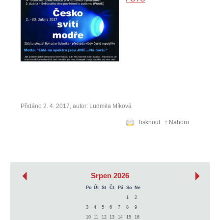
Přidáno 2. 4. 2017, autor: Ludmila Míková
Tisknout
↑ Nahoru
‹
›
Srpen 2026
Po
Út
St
Čt
Pá
So
Ne
1
2
3
4
5
6
7
8
9
10
11
12
13
14
15
16