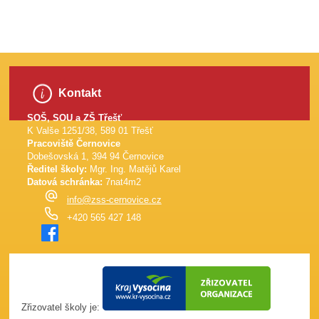
Kontakt
SOŠ, SOU a ZŠ Třešť
K Valše 1251/38, 589 01 Třešť
Pracoviště Černovice
Dobešovská 1, 394 94 Černovice
Ředitel školy:
Mgr. Ing. Matějů Karel
Datová schránka:
7nat4m2
info@zss-cernovice.cz
+420 565 427 148
Zřizovatel školy je: