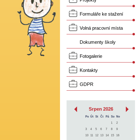
Projekty
Formuláře ke stažení
Volná pracovní místa
Dokumenty školy
Fotogalerie
Kontakty
GDPR
‹
›
Srpen 2026
Po
Út
St
Čt
Pá
So
Ne
1
2
3
4
5
6
7
8
9
10
11
12
13
14
15
16