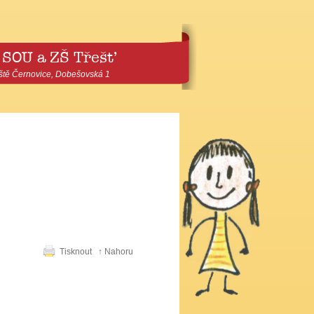
 SOU a ZŠ Třešť
ště Černovice, Dobešovská 1
Tisknout
↑ Nahoru