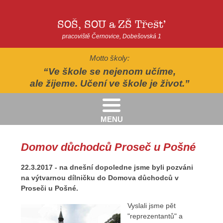
SOŠ, SOU a ZŠ Třešť
pracoviště Černovice, Dobešovská 1
Motto školy:
Ve škole se nejenom učíme,
ale žijeme. Učení ve škole je život.
MENU
Kritéria pro přijímání žáků pro školní rok 2026/2027 - 2. kolo přijímacího řízení
Kritéria přijetí do Praktické školy jednoleté a dvouleté pro šk. rok 2026-2027
AUTOPOHÁDKY - divadelní představení - Horácké divadlo v Jihlavě
II.třída - Zahradně-terapeutický areál ekocentra Chaloupky - Baliny
Domov důchodců Proseč u Pošné
22.3.2017 - na dnešní dopoledne jsme byli pozváni
na výtvarnou dílničku do Domova důchodců v
Proseči u Pošné.
Vyslali jsme pět
"reprezentantů" a