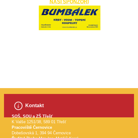
NAŠI SPONZOŘI
​
Kontakt
SOŠ, SOU a ZŠ Třešť
K Valše 1251/38, 589 01 Třešť
Pracoviště Černovice
Dobešovská 1, 394 94 Černovice