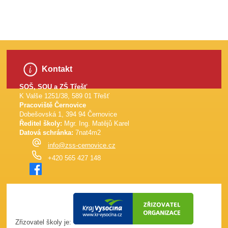
Kontakt
SOŠ, SOU a ZŠ Třešť
K Valše 1251/38, 589 01 Třešť
Pracoviště Černovice
Dobešovská 1, 394 94 Černovice
Ředitel školy:
Mgr. Ing. Matějů Karel
Datová schránka:
7nat4m2
info@zss-cernovice.cz
+420 565 427 148
Zřizovatel školy je: