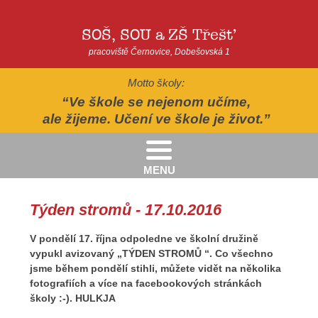
SOŠ, SOU a ZŠ Třešť
pracoviště Černovice, Dobešovská 1
Motto školy:
Ve škole se nejenom učíme,
ale žijeme. Učení ve škole je život.
MENU
Kritéria pro přijímání žáků pro školní rok 2026/2027 - 2. kolo přijímacího řízení
Kritéria přijetí do Praktické školy jednoleté a dvouleté pro šk. rok 2026-2027
AUTOPOHÁDKY - divadelní představení - Horácké divadlo v Jihlavě
II.třída - Zahradně-terapeutický areál ekocentra Chaloupky - Baliny
Týden stromů - 17.10.2016
V pondělí 17. října odpoledne ve školní družině
vypukl avizovaný „TÝDEN STROMŮ “. Co všechno
jsme během pondělí stihli, můžete vidět na několika
fotografiích a více na facebookových stránkách
školy :-). HULKJA