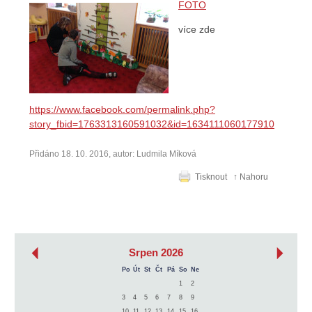
FOTO
více zde
https://www.facebook.com/permalink.php?
story_fbid=1763313160591032&id=1634111060177910
Přidáno 18. 10. 2016, autor: Ludmila Míková
Tisknout
↑ Nahoru
‹
›
Srpen 2026
Po
Út
St
Čt
Pá
So
Ne
1
2
3
4
5
6
7
8
9
10
11
12
13
14
15
16