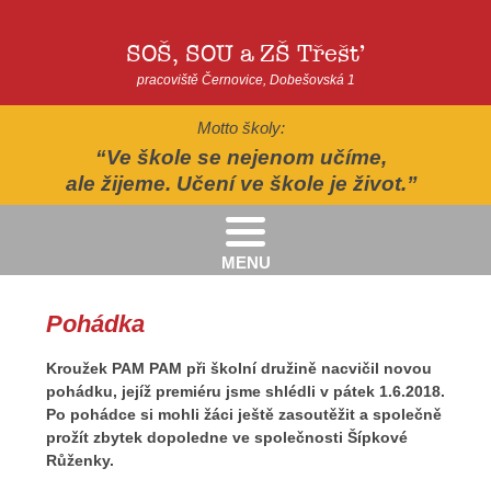
SOŠ, SOU a ZŠ Třešť
pracoviště Černovice, Dobešovská 1
Motto školy:
Ve škole se nejenom učíme,
ale žijeme. Učení ve škole je život.
MENU
Kritéria pro přijímání žáků pro školní rok 2026/2027 - 2. kolo přijímacího řízení
Kritéria přijetí do Praktické školy jednoleté a dvouleté pro šk. rok 2026-2027
AUTOPOHÁDKY - divadelní představení - Horácké divadlo v Jihlavě
II.třída - Zahradně-terapeutický areál ekocentra Chaloupky - Baliny
Pohádka
Kroužek PAM PAM při školní družině nacvičil novou
pohádku, jejíž premiéru jsme shlédli v pátek 1.6.2018.
Po pohádce si mohli žáci ještě zasoutěžit a společně
prožít zbytek dopoledne ve společnosti Šípkové
Růženky.