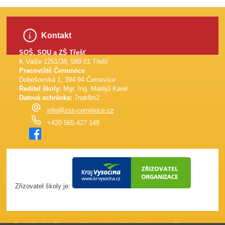
Kontakt
SOŠ, SOU a ZŠ Třešť
K Valše 1251/38, 589 01 Třešť
Pracoviště Černovice
Dobešovská 1, 394 94 Černovice
Ředitel školy:
Mgr. Ing. Matějů Karel
Datová schránka:
7nat4m2
info@zss-cernovice.cz
+420 565 427 148
Zřizovatel školy je: