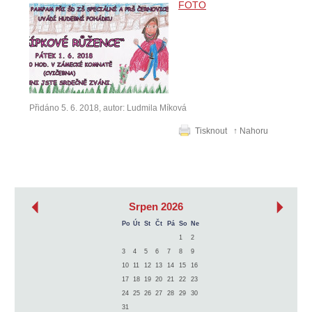
FOTO
Přidáno 5. 6. 2018, autor: Ludmila Míková
Tisknout
↑ Nahoru
‹
›
Srpen 2026
Po
Út
St
Čt
Pá
So
Ne
1
2
3
4
5
6
7
8
9
10
11
12
13
14
15
16
17
18
19
20
21
22
23
24
25
26
27
28
29
30
31