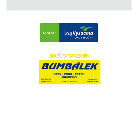
NAŠI SPONZOŘI
​