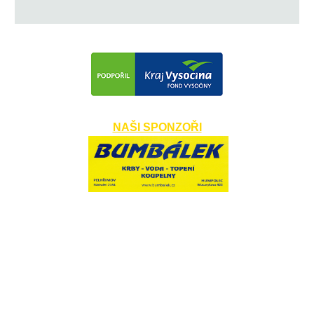
NAŠI SPONZOŘI
​