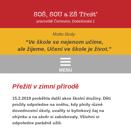
SOŠ, SOU a ZŠ Třešť
pracoviště Černovice, Dobešovská 1
Motto školy:
Ve škole se nejenom učíme,
ale žijeme. Učení ve škole je život.
MENU
Kritéria pro přijímání žáků pro školní rok 2026/2027 - 2. kolo přijímacího řízení
Kritéria přijetí do Praktické školy jednoleté a dvouleté pro šk. rok 2026-2027
AUTOPOHÁDKY - divadelní představení - Horácké divadlo v Jihlavě
II.třída - Zahradně-terapeutický areál ekocentra Chaloupky - Baliny
Přežití v zimní přírodě
15.2.2019 proběhla další akce školní družiny. Děti
prožily odpoledne na sněhu, kdy plnily různé
dovednostní úkoly, uvařily si bylinkový čaj na
ohýnku a na závěr si zabobovaly. Všichni si
odpoledne parádně užili.