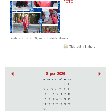
FOTO
Přidáno 20. 2. 2019, autor: Ludmila Míková
Tisknout
↑ Nahoru
‹
›
Srpen 2026
Po
Út
St
Čt
Pá
So
Ne
1
2
3
4
5
6
7
8
9
10
11
12
13
14
15
16
17
18
19
20
21
22
23
24
25
26
27
28
29
30
31