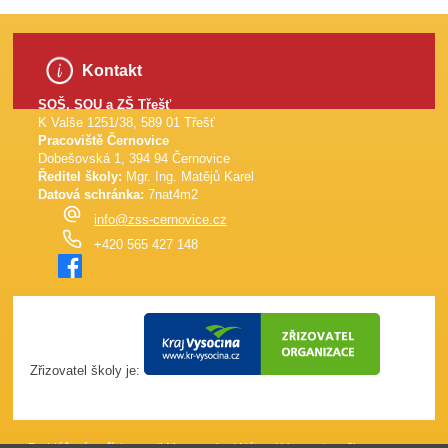
Kontakt
SOŠ, SOU a ZŠ Třešť
K Valše 1251/38, 589 01 Třešť
Pracoviště Černovice
Dobešovská 1, 394 94 Černovice
Ředitel školy:
Mgr. Ing. Matějů Karel
Datová schránka:
7nat4m2
info@zss-cernovice.cz
+420 565 427 148
Zřizovatel školy je: