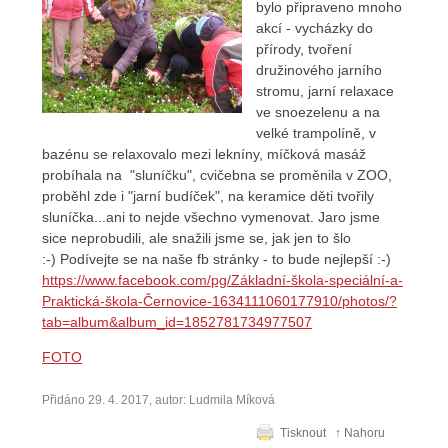
bylo připraveno mnoho
akcí - vycházky do
přírody, tvoření
družinového jarního
stromu, jarní relaxace
ve snoezelenu a na
velké trampolíně, v
bazénu se relaxovalo mezi lekníny, míčková masáž
probíhala na "sluníčku", cvičebna se proměnila v ZOO,
proběhl zde i "jarní budíček", na keramice děti tvořily
sluníčka...ani to nejde všechno vymenovat. Jaro jsme
sice neprobudili, ale snažili jsme se, jak jen to šlo
:-) Podívejte se na naše fb stránky - to bude nejlepší :-)
https://www.facebook.com/pg/Základní-škola-speciální-a-
Praktická-škola-Černovice-1634111060177910/photos/?
tab=album&album_id=1852781734977507
FOTO
Přidáno 29. 4. 2017, autor: Ludmila Míková
Tisknout
↑ Nahoru