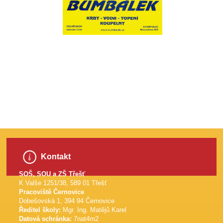
​
Kontakt
SOŠ, SOU a ZŠ Třešť
K Valše 1251/38, 589 01 Třešť
Pracoviště Černovice
Dobešovská 1, 394 94 Černovice
Ředitel školy:
Mgr. Ing. Matějů Karel
Datová schránka:
7nat4m2