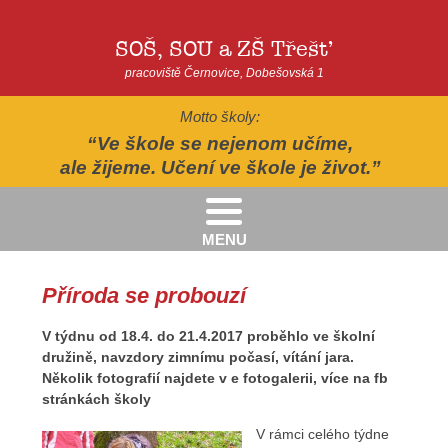
SOŠ, SOU a ZŠ Třešť
pracoviště Černovice, Dobešovská 1
Motto školy:
Ve škole se nejenom učíme,
ale žijeme. Učení ve škole je život.
MENU
Kritéria pro přijímání žáků pro školní rok 2026/2027 - 2. kolo přijímacího řízení
Kritéria přijetí do Praktické školy jednoleté a dvouleté pro šk. rok 2026-2027
AUTOPOHÁDKY - divadelní představení - Horácké divadlo v Jihlavě
II.třída - Zahradně-terapeutický areál ekocentra Chaloupky - Baliny
Příroda se probouzí
V týdnu od 18.4. do 21.4.2017 proběhlo ve školní
družině, navzdory zimnímu počasí, vítání jara.
Několik fotografií najdete v e fotogalerii, více na fb
stránkách školy
V rámci celého týdne