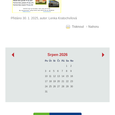
Přidáno 30. 1. 2025, autor: Lenka Kratochvílová
Tisknout
↑ Nahoru
‹
›
Srpen 2026
Po
Út
St
Čt
Pá
So
Ne
1
2
3
4
5
6
7
8
9
10
11
12
13
14
15
16
17
18
19
20
21
22
23
24
25
26
27
28
29
30
31