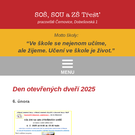
SOŠ, SOU a ZŠ Třešť
pracoviště Černovice, Dobešovská 1
Motto školy:
Ve škole se nejenom učíme,
ale žijeme. Učení ve škole je život.
MENU
Kritéria pro přijímání žáků pro školní rok 2026/2027 - 2. kolo přijímacího řízení
Kritéria přijetí do Praktické školy jednoleté a dvouleté pro šk. rok 2026-2027
AUTOPOHÁDKY - divadelní představení - Horácké divadlo v Jihlavě
II.třída - Zahradně-terapeutický areál ekocentra Chaloupky - Baliny
Den otevřených dveří 2025
6. února