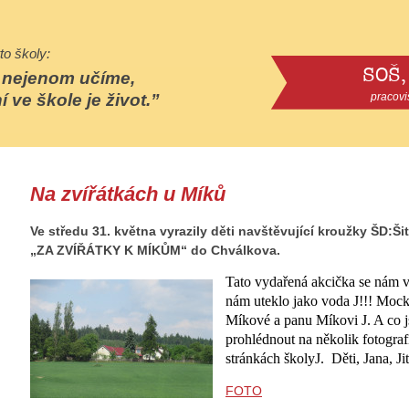
to školy:
SOŠ,
e nejenom učíme,
í ve škole je život.
pracovi
Na zvířátkách u Míků
Ve středu 31. května vyrazily děti navštěvující kroužky ŠD:Ši
„ZA ZVÍŘÁTKY K MÍKŮM“ do Chválkova.
Tato vydařená akcička se nám 
nám uteklo jako voda
J
!!! Mock
Míkové a panu Míkovi
J
. A co 
prohlédnout na několik fotograf
stránkách školy
J
.
Děti, Jana, J
FOTO