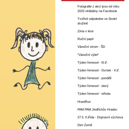
Fotografie z akcí jsou od roku
2020 vkládány na Facebook
Tvořivé odpoledne ve školní
družině
Zima v lese
Ruční papír
Vánoční strom - ŠD
"Vánoční výlet"
Týden řemesel - III.tř.
Týden řemesel - čtvrtek - II.tř.
Týden řemesel - pondělí
Týden řemesel - úterý
Týden řemesel - středa
HraniRun
PAM PAM Jindřichův Hradec
27.5. II.třída - Dopravní výchova
Den Země