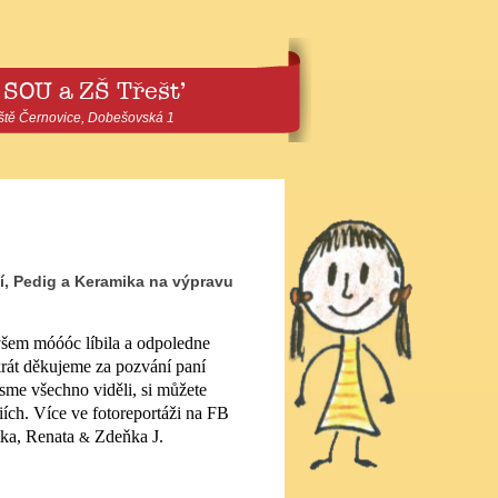
 SOU a ZŠ Třešť
ště Černovice, Dobešovská 1
tí, Pedig a Keramika na výpravu
všem móóóc líbila a odpoledne
rát děkujeme za pozvání paní
jsme všechno viděli, si můžete
iích. Více ve fotoreportáži na FB
itka, Renata
Zdeňka
J
.
&