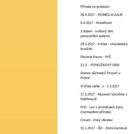
Příroda se probouzí
26.4.2017 - ROMEO A JULIE
8.4.2017 - HraniRun0
2.duben - světový den
porozumění autismu
29.3.2017 - II.třída - chovatelský
kroužek
Pizzerie Pacov - PrŠ
21.3. - PONOŽKOVÝ DEN
Domov důchodců Proseč u
Pošné
VI.třída vařila :-) - 1.3.2017
17.2.2017 - Muzeum Vysočiny v
Pelhřimově
PršI - Les v proměnách času
(rozmanitost přírody)
Coram - irský vlkodav
31.1.2017 - ŠD - Zimní karneval