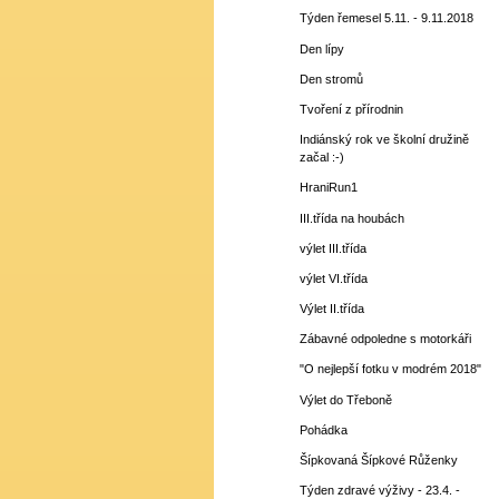
Týden řemesel 5.11. - 9.11.2018
Den lípy
Den stromů
Tvoření z přírodnin
Indiánský rok ve školní družině
začal :-)
HraniRun1
III.třída na houbách
výlet III.třída
výlet VI.třída
Výlet II.třída
Zábavné odpoledne s motorkáři
"O nejlepší fotku v modrém 2018"
Výlet do Třeboně
Pohádka
Šípkovaná Šípkové Růženky
Týden zdravé výživy - 23.4. -