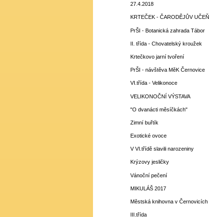
27.4.2018
KRTEČEK - ČARODĚJŮV UČEŇ
PrŠI - Botanická zahrada Tábor
II. třída - Chovatelský kroužek
Krtečkovo jarní tvoření
PrŠI - návštěva MěK Černovice
VI.třída - Velikonoce
VELIKONOČNÍ VÝSTAVA
"O dvanácti měsíčkách"
Zimní buřtík
Exotické ovoce
V VI.třídě slavili narozeniny
Krýzovy jesličky
Vánoční pečení
MIKULÁŠ 2017
Městská knihovna v Černovicích
III.třída