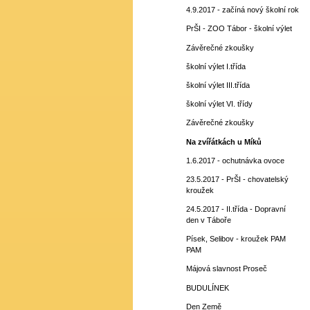
4.9.2017 - začíná nový školní rok
PrŠI - ZOO Tábor - školní výlet
Závěrečné zkoušky
školní výlet I.třída
školní výlet III.třída
školní výlet VI. třídy
Závěrečné zkoušky
Na zvířátkách u Míků
1.6.2017 - ochutnávka ovoce
23.5.2017 - PrŠI - chovatelský
kroužek
24.5.2017 - II.třída - Dopravní
den v Táboře
Písek, Selibov - kroužek PAM
PAM
Májová slavnost Proseč
BUDULÍNEK
Den Země