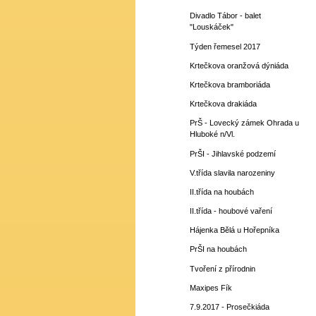
Divadlo Tábor - balet
"Louskáček"
Týden řemesel 2017
Krtečkova oranžová dýniáda
Krtečkova bramboriáda
Krtečkova drakiáda
PrŠ - Lovecký zámek Ohrada u
Hluboké n/Vl.
PrŠI - Jihlavské podzemí
V.třída slavila narozeniny
II.třída na houbách
II.třída - houbové vaření
Hájenka Bělá u Hořepníka
PrŠI na houbách
Tvoření z přírodnin
Maxipes Fík
7.9.2017 - Prosečkiáda