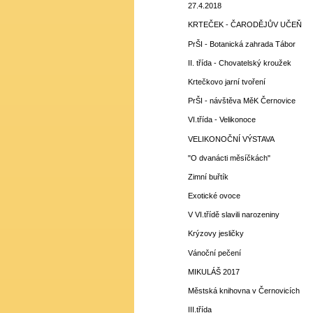
27.4.2018
KRTEČEK - ČARODĚJŮV UČEŇ
PrŠI - Botanická zahrada Tábor
II. třída - Chovatelský kroužek
Krtečkovo jarní tvoření
PrŠI - návštěva MěK Černovice
VI.třída - Velikonoce
VELIKONOČNÍ VÝSTAVA
"O dvanácti měsíčkách"
Zimní buřtík
Exotické ovoce
V VI.třídě slavili narozeniny
Krýzovy jesličky
Vánoční pečení
MIKULÁŠ 2017
Městská knihovna v Černovicích
III.třída