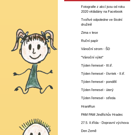
Fotografie z akcí jsou od roku
2020 vkládány na Facebook
Tvořivé odpoledne ve školní
družině
Zima v lese
Ruční papír
Vánoční strom - ŠD
"Vánoční výlet"
Týden řemesel - III.tř.
Týden řemesel - čtvrtek - II.tř.
Týden řemesel - pondělí
Týden řemesel - úterý
Týden řemesel - středa
HraniRun
PAM PAM Jindřichův Hradec
27.5. II.třída - Dopravní výchova
Den Země