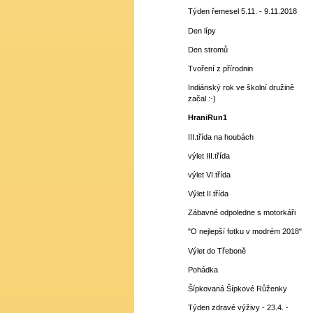
Týden řemesel 5.11. - 9.11.2018
Den lípy
Den stromů
Tvoření z přírodnin
Indiánský rok ve školní družině
začal :-)
HraniRun1
III.třída na houbách
výlet III.třída
výlet VI.třída
Výlet II.třída
Zábavné odpoledne s motorkáři
"O nejlepší fotku v modrém 2018"
Výlet do Třeboně
Pohádka
Šípkovaná Šípkové Růženky
Týden zdravé výživy - 23.4. -