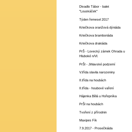
Divadlo Tábor - balet
"Louskáček"
Týden řemesel 2017
Krtečkova oranžová dýniáda
Krtečkova bramboriáda
Krtečkova drakiáda
PrŠ - Lovecký zámek Ohrada u
Hluboké n/Vl.
PrŠI - Jihlavské podzemí
V.třída slavila narozeniny
II.třída na houbách
II.třída - houbové vaření
Hájenka Bělá u Hořepníka
PrŠI na houbách
Tvoření z přírodnin
Maxipes Fík
7.9.2017 - Prosečkiáda