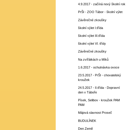
4.9.2017 - začíná nový školní rok
PrŠI - ZOO Tábor - školní výlet
Závěrečné zkoušky
školní výlet I.třída
školní výlet III.třída
školní výlet VI. třídy
Závěrečné zkoušky
Na zvířátkách u Míků
1.6.2017 - ochutnávka ovoce
23.5.2017 - PrŠI - chovatelský
kroužek
24.5.2017 - II.třída - Dopravní
den v Táboře
Písek, Selibov - kroužek PAM
PAM
Májová slavnost Proseč
BUDULÍNEK
Den Země