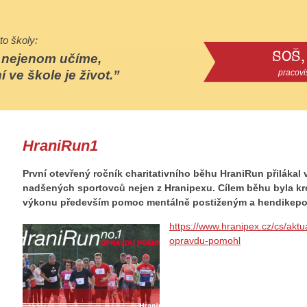
to školy:
SOŠ,
e nejenom učíme,
í ve škole je život.
pracovi
HraniRun1
První otevřený ročník charitativního běhu HraniRun přilákal v
nadšených sportovců nejen z Hranipexu. Cílem běhu byla kr
výkonu především pomoc mentálně postiženým a hendikepo
https://www.hranipex.cz/cs/aktu
opravdu-pomohl