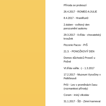
Příroda se probouzí
26.4.2017 - ROMEO A JULIE
8.4.2017 - HraniRun0
2.duben - světový den
porozumění autismu
29.3.2017 - II.třída - chovatelský
kroužek
Pizzerie Pacov - PrŠ
21.3. - PONOŽKOVÝ DEN
Domov důchodců Proseč u
Pošné
VI.třída vařila :-) - 1.3.2017
17.2.2017 - Muzeum Vysočiny v
Pelhřimově
PršI - Les v proměnách času
(rozmanitost přírody)
Coram - irský vlkodav
31.1.2017 - ŠD - Zimní karneval