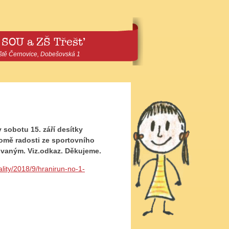
 SOU a ZŠ Třešť
ště Černovice, Dobešovská 1
 sobotu 15. září desítky
omě radosti ze sportovního
vaným. Viz.odkaz. Děkujeme.
ality/2018/9/hranirun-no-1-