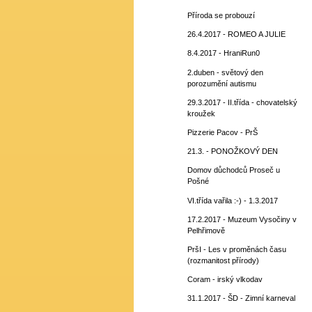
Příroda se probouzí
26.4.2017 - ROMEO A JULIE
8.4.2017 - HraniRun0
2.duben - světový den
porozumění autismu
29.3.2017 - II.třída - chovatelský
kroužek
Pizzerie Pacov - PrŠ
21.3. - PONOŽKOVÝ DEN
Domov důchodců Proseč u
Pošné
VI.třída vařila :-) - 1.3.2017
17.2.2017 - Muzeum Vysočiny v
Pelhřimově
PršI - Les v proměnách času
(rozmanitost přírody)
Coram - irský vlkodav
31.1.2017 - ŠD - Zimní karneval