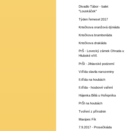
Divadlo Tábor - balet
"Louskáček"
Týden řemesel 2017
Krtečkova oranžová dýniáda
Krtečkova bramboriáda
Krtečkova drakiáda
PrŠ - Lovecký zámek Ohrada u
Hluboké n/Vl.
PrŠI - Jihlavské podzemí
V.třída slavila narozeniny
II.třída na houbách
II.třída - houbové vaření
Hájenka Bělá u Hořepníka
PrŠI na houbách
Tvoření z přírodnin
Maxipes Fík
7.9.2017 - Prosečkiáda