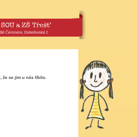
 SOU a ZŠ Třešť
ště Černovice, Dobešovská 1
 že se jim u nás líbilo.