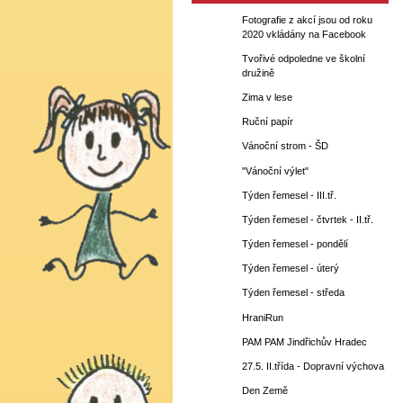
Fotografie z akcí jsou od roku
2020 vkládány na Facebook
Tvořivé odpoledne ve školní
družině
Zima v lese
Ruční papír
Vánoční strom - ŠD
"Vánoční výlet"
Týden řemesel - III.tř.
Týden řemesel - čtvrtek - II.tř.
Týden řemesel - pondělí
Týden řemesel - úterý
Týden řemesel - středa
HraniRun
PAM PAM Jindřichův Hradec
27.5. II.třída - Dopravní výchova
Den Země