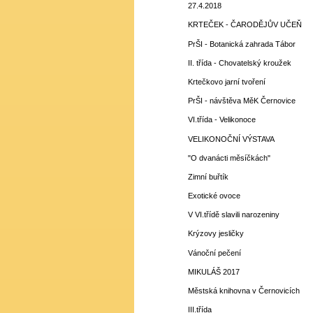
27.4.2018
KRTEČEK - ČARODĚJŮV UČEŇ
PrŠI - Botanická zahrada Tábor
II. třída - Chovatelský kroužek
Krtečkovo jarní tvoření
PrŠI - návštěva MěK Černovice
VI.třída - Velikonoce
VELIKONOČNÍ VÝSTAVA
"O dvanácti měsíčkách"
Zimní buřtík
Exotické ovoce
V VI.třídě slavili narozeniny
Krýzovy jesličky
Vánoční pečení
MIKULÁŠ 2017
Městská knihovna v Černovicích
III.třída