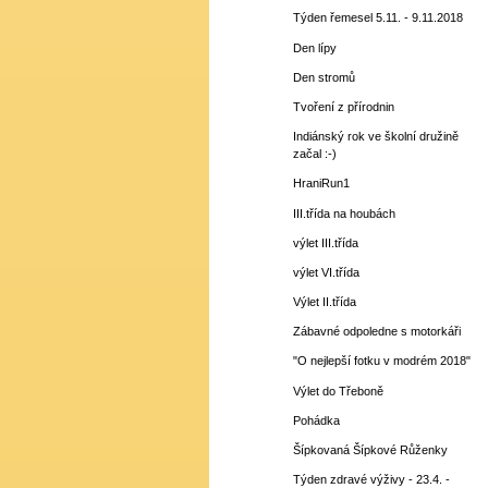
Týden řemesel 5.11. - 9.11.2018
Den lípy
Den stromů
Tvoření z přírodnin
Indiánský rok ve školní družině
začal :-)
HraniRun1
III.třída na houbách
výlet III.třída
výlet VI.třída
Výlet II.třída
Zábavné odpoledne s motorkáři
"O nejlepší fotku v modrém 2018"
Výlet do Třeboně
Pohádka
Šípkovaná Šípkové Růženky
Týden zdravé výživy - 23.4. -