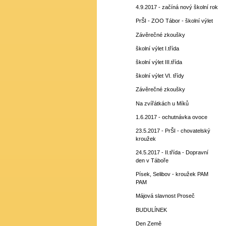
4.9.2017 - začíná nový školní rok
PrŠI - ZOO Tábor - školní výlet
Závěrečné zkoušky
školní výlet I.třída
školní výlet III.třída
školní výlet VI. třídy
Závěrečné zkoušky
Na zvířátkách u Míků
1.6.2017 - ochutnávka ovoce
23.5.2017 - PrŠI - chovatelský
kroužek
24.5.2017 - II.třída - Dopravní
den v Táboře
Písek, Selibov - kroužek PAM
PAM
Májová slavnost Proseč
BUDULÍNEK
Den Země