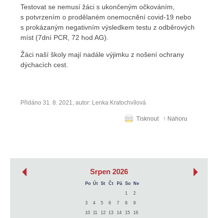
Testovat se nemusí žáci s ukončeným očkováním,
s potvrzením o prodělaném onemocnění covid-19 nebo
s prokázaným negativním výsledkem testu z odběrových
míst (7dní PCR, 72 hod AG).
Žáci naší školy mají nadále výjimku z nošení ochrany
dýchacích cest.
Přidáno 31. 8. 2021, autor: Lenka Kratochvílová
Tisknout
↑ Nahoru
‹
›
Srpen 2026
Po
Út
St
Čt
Pá
So
Ne
1
2
3
4
5
6
7
8
9
10
11
12
13
14
15
16