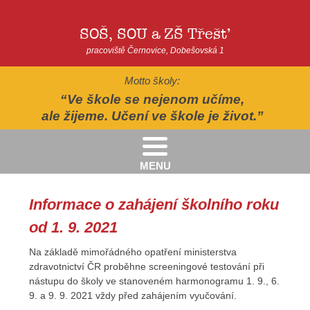
SOŠ, SOU a ZŠ Třešť
pracoviště Černovice, Dobešovská 1
Motto školy:
Ve škole se nejenom učíme,
ale žijeme. Učení ve škole je život.
MENU
Kritéria pro přijímání žáků pro školní rok 2026/2027 - 2. kolo přijímacího řízení
Kritéria přijetí do Praktické školy jednoleté a dvouleté pro šk. rok 2026-2027
AUTOPOHÁDKY - divadelní představení - Horácké divadlo v Jihlavě
II.třída - Zahradně-terapeutický areál ekocentra Chaloupky - Baliny
Informace o zahájení školního roku
od 1. 9. 2021
Na základě mimořádného opatření ministerstva
zdravotnictví ČR proběhne screeningové testování při
nástupu do školy ve stanoveném harmonogramu 1. 9., 6.
9. a 9. 9. 2021 vždy před zahájením vyučování.