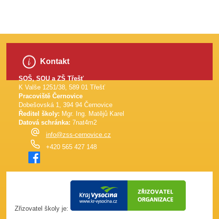
Kontakt
SOŠ, SOU a ZŠ Třešť
K Valše 1251/38, 589 01 Třešť
Pracoviště Černovice
Dobešovská 1, 394 94 Černovice
Ředitel školy:
Mgr. Ing. Matějů Karel
Datová schránka:
7nat4m2
info@zss-cernovice.cz
+420 565 427 148
Zřizovatel školy je: