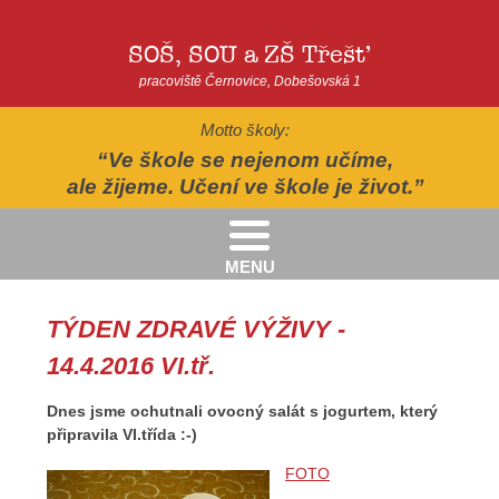
SOŠ, SOU a ZŠ Třešť
pracoviště Černovice, Dobešovská 1
Motto školy:
Ve škole se nejenom učíme,
ale žijeme. Učení ve škole je život.
MENU
Kritéria pro přijímání žáků pro školní rok 2026/2027 - 2. kolo přijímacího řízení
Kritéria přijetí do Praktické školy jednoleté a dvouleté pro šk. rok 2026-2027
AUTOPOHÁDKY - divadelní představení - Horácké divadlo v Jihlavě
II.třída - Zahradně-terapeutický areál ekocentra Chaloupky - Baliny
TÝDEN ZDRAVÉ VÝŽIVY -
14.4.2016 VI.tř.
Dnes jsme ochutnali ovocný salát s jogurtem, který
připravila VI.třída :-)
FOTO