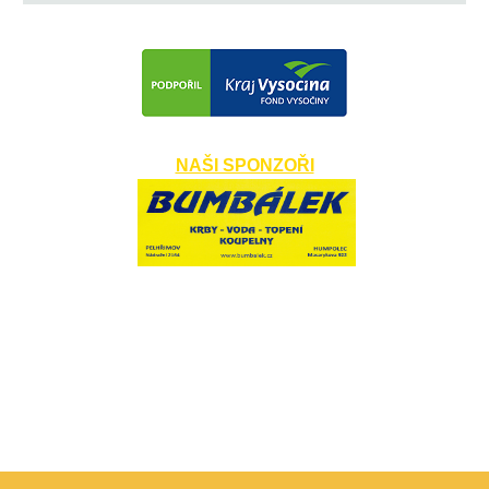
NAŠI SPONZOŘI
​