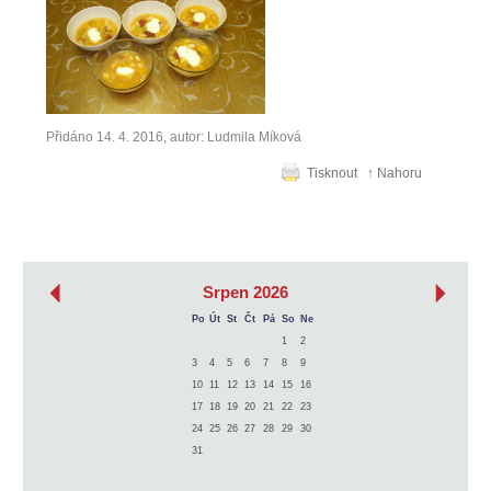
Přidáno 14. 4. 2016, autor: Ludmila Míková
Tisknout
↑ Nahoru
‹
›
Srpen 2026
Po
Út
St
Čt
Pá
So
Ne
1
2
3
4
5
6
7
8
9
10
11
12
13
14
15
16
17
18
19
20
21
22
23
24
25
26
27
28
29
30
31