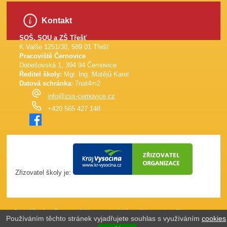
Kontakt
SOŠ, SOU a ZŠ Třešť
K Valše 1251/38, 589 01 Třešť
Pracoviště Černovice
Dobešovská 1, 394 94 Černovice
Ředitel školy:
Mgr. Ing. Matějů Karel
Datová schránka:
7nat4m2
info@zss-cernovice.cz
+420 565 427 148
Zřizovatel školy je:
Prohlášení o přístupnosti
Mapa webu
|
Názor
|
Vypnout grafiku
Používáním těchto stránek vyjadřujete souhlas s využíváním
cookies
(J4W-RS v7.0)
Webové stránky vytvořila společnost
just4web.cz s.r.o.