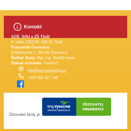
Kontakt
SOŠ, SOU a ZŠ Třešť
K Valše 1251/38, 589 01 Třešť
Pracoviště Černovice
Dobešovská 1, 394 94 Černovice
Ředitel školy:
Mgr. Ing. Matějů Karel
Datová schránka:
7nat4m2
info@zss-cernovice.cz
+420 565 427 148
Zřizovatel školy je: