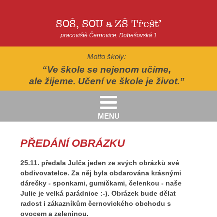
SOŠ, SOU a ZŠ Třešť
pracoviště Černovice, Dobešovská 1
Motto školy:
Ve škole se nejenom učíme,
ale žijeme. Učení ve škole je život.
MENU
Kritéria pro přijímání žáků pro školní rok 2026/2027 - 2. kolo přijímacího řízení
Kritéria přijetí do Praktické školy jednoleté a dvouleté pro šk. rok 2026-2027
AUTOPOHÁDKY - divadelní představení - Horácké divadlo v Jihlavě
II.třída - Zahradně-terapeutický areál ekocentra Chaloupky - Baliny
PŘEDÁNÍ OBRÁZKU
25.11. předala Julča jeden ze svých obrázků své
obdivovatelce. Za něj byla obdarována krásnými
dárečky - sponkami, gumičkami, čelenkou - naše
Julie je velká parádnice :-). Obrázek bude dělat
radost i zákazníkům černovického obchodu s
ovocem a zeleninou.