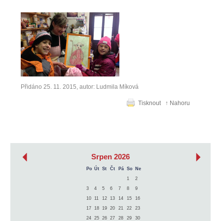
Přidáno 25. 11. 2015, autor: Ludmila Míková
Tisknout
↑ Nahoru
‹
›
Srpen 2026
Po
Út
St
Čt
Pá
So
Ne
1
2
3
4
5
6
7
8
9
10
11
12
13
14
15
16
17
18
19
20
21
22
23
24
25
26
27
28
29
30