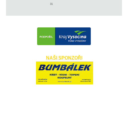
31
NAŠI SPONZOŘI
​