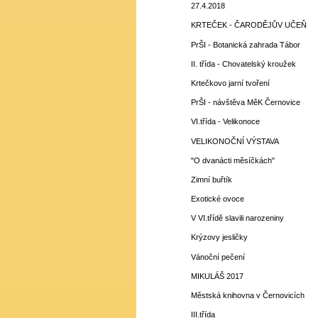
27.4.2018
KRTEČEK - ČARODĚJŮV UČEŇ
PrŠI - Botanická zahrada Tábor
II. třída - Chovatelský kroužek
Krtečkovo jarní tvoření
PrŠI - návštěva MěK Černovice
VI.třída - Velikonoce
VELIKONOČNÍ VÝSTAVA
"O dvanácti měsíčkách"
Zimní buřtík
Exotické ovoce
V VI.třídě slavili narozeniny
Krýzovy jesličky
Vánoční pečení
MIKULÁŠ 2017
Městská knihovna v Černovicích
III.třída