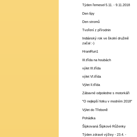
Týden řemesel 5.11. - 9.11.2018
Den lípy
Den stromů
Tvoření z přírodnin
Indiánský rok ve školní družině
začal :-)
HraniRun1
III.třída na houbách
výlet III.třída
výlet VI.třída
Výlet II.třída
Zábavné odpoledne s motorkáři
"O nejlepší fotku v modrém 2018"
Výlet do Třeboně
Pohádka
Šípkovaná Šípkové Růženky
Týden zdravé výživy - 23.4. -