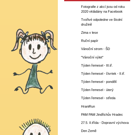
Fotografie z akcí jsou od roku
2020 vkládány na Facebook
Tvořivé odpoledne ve školní
družině
Zima v lese
Ruční papír
Vánoční strom - ŠD
"Vánoční výlet"
Týden řemesel - III.tř.
Týden řemesel - čtvrtek - II.tř.
Týden řemesel - pondělí
Týden řemesel - úterý
Týden řemesel - středa
HraniRun
PAM PAM Jindřichův Hradec
27.5. II.třída - Dopravní výchova
Den Země