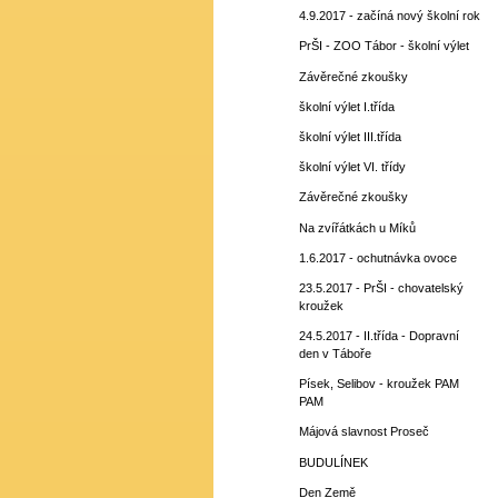
4.9.2017 - začíná nový školní rok
PrŠI - ZOO Tábor - školní výlet
Závěrečné zkoušky
školní výlet I.třída
školní výlet III.třída
školní výlet VI. třídy
Závěrečné zkoušky
Na zvířátkách u Míků
1.6.2017 - ochutnávka ovoce
23.5.2017 - PrŠI - chovatelský
kroužek
24.5.2017 - II.třída - Dopravní
den v Táboře
Písek, Selibov - kroužek PAM
PAM
Májová slavnost Proseč
BUDULÍNEK
Den Země