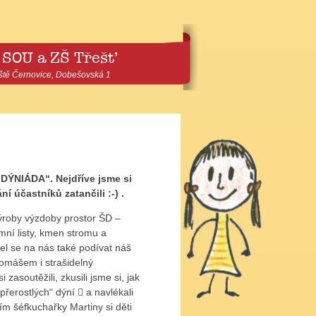
 SOU a ZŠ Třešť
ště Černovice, Dobešovská 1
„DÝNIÁDA“. Nejdříve jsme si
í účastníků zatančili :-) .
 výroby výzdoby prostor ŠD –
mní listy, kmen stromu a
el se na nás také podívat náš
Tomášem i strašidelný
asoutěžili, zkusili jsme si, jak
„přerostlých“ dýní  a navlékali
m šéfkuchařky Martiny si děti