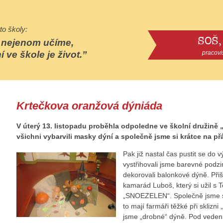
to školy:
SOŠ,
e nejenom učíme,
í ve škole je život.
pracovi
Krtečkova oranžová dýniáda
V úterý 13. listopadu proběhla odpoledne ve školní družině 
všichni vybarvili masky dýní a společně jsme si krátce na přán
Pak již nastal čas pustit se do
vystřihovali jsme barevné podzi
dekorovali balonkové dýně. Přiš
kamarád Luboš, který si užil s 
„SNOEZELEN“. Společně jsme si z
to mají farmáři těžké při sklizni 
jsme „drobné“ dýně. Pod vedení