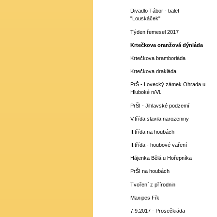
Divadlo Tábor - balet
"Louskáček"
Týden řemesel 2017
Krtečkova oranžová dýniáda
Krtečkova bramboriáda
Krtečkova drakiáda
PrŠ - Lovecký zámek Ohrada u
Hluboké n/Vl.
PrŠI - Jihlavské podzemí
V.třída slavila narozeniny
II.třída na houbách
II.třída - houbové vaření
Hájenka Bělá u Hořepníka
PrŠI na houbách
Tvoření z přírodnin
Maxipes Fík
7.9.2017 - Prosečkiáda