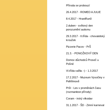
Příroda se probouzí
26.4.2017 - ROMEO A JULIE
8.4.2017 - HraniRun0
2.duben - světový den
porozumění autismu
29.3.2017 - II.třída - chovatelský
kroužek
Pizzerie Pacov - PrŠ
21.3. - PONOŽKOVÝ DEN
Domov důchodců Proseč u
Pošné
VI.třída vařila :-) - 1.3.2017
17.2.2017 - Muzeum Vysočiny v
Pelhřimově
PršI - Les v proměnách času
(rozmanitost přírody)
Coram - irský vlkodav
31.1.2017 - ŠD - Zimní karneval