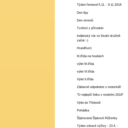
Týden řemesel 5.11. - 9.11.2018
Den lípy
Den stromů
Tvoření z přírodnin
Indiánský rok ve školní družině
začal :-)
HraniRun1
III.třída na houbách
výlet III.třída
výlet VI.třída
Výlet II.třída
Zábavné odpoledne s motorkáři
"O nejlepší fotku v modrém 2018"
Výlet do Třeboně
Pohádka
Šípkovaná Šípkové Růženky
Týden zdravé výživy - 23.4. -