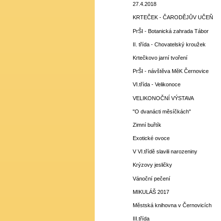
27.4.2018
KRTEČEK - ČARODĚJŮV UČEŇ
PrŠI - Botanická zahrada Tábor
II. třída - Chovatelský kroužek
Krtečkovo jarní tvoření
PrŠI - návštěva MěK Černovice
VI.třída - Velikonoce
VELIKONOČNÍ VÝSTAVA
"O dvanácti měsíčkách"
Zimní buřtík
Exotické ovoce
V VI.třídě slavili narozeniny
Krýzovy jesličky
Vánoční pečení
MIKULÁŠ 2017
Městská knihovna v Černovicích
III.třída