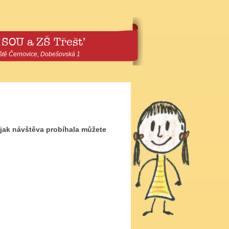
 SOU a ZŠ Třešť
ště Černovice, Dobešovská 1
 A jak návštěva probíhala můžete