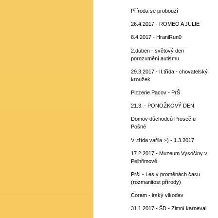
Příroda se probouzí
26.4.2017 - ROMEO A JULIE
8.4.2017 - HraniRun0
2.duben - světový den
porozumění autismu
29.3.2017 - II.třída - chovatelský
kroužek
Pizzerie Pacov - PrŠ
21.3. - PONOŽKOVÝ DEN
Domov důchodců Proseč u
Pošné
VI.třída vařila :-) - 1.3.2017
17.2.2017 - Muzeum Vysočiny v
Pelhřimově
PršI - Les v proměnách času
(rozmanitost přírody)
Coram - irský vlkodav
31.1.2017 - ŠD - Zimní karneval