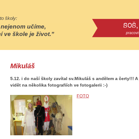
to školy:
SOŠ,
e nejenom učíme,
í ve škole je život.
pracovi
Mikuláš
5.12. i do naší školy zavítal sv.Mikuláš s andělem a čerty!!!
vidět na několika fotografiích ve fotogalerii :-)
FOTO