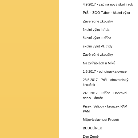
4.9.2017 - začíná nový školní rok
PrŠI - ZOO Tábor - školní výlet
Závěrečné zkoušky
školní výlet I.třída
školní výlet III.třída
školní výlet VI. třídy
Závěrečné zkoušky
Na zvířátkách u Míků
1.6.2017 - ochutnávka ovoce
23.5.2017 - PrŠI - chovatelský
kroužek
24.5.2017 - II.třída - Dopravní
den v Táboře
Písek, Selibov - kroužek PAM
PAM
Májová slavnost Proseč
BUDULÍNEK
Den Země