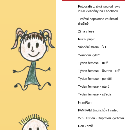
Fotografie z akcí jsou od roku
2020 vkládány na Facebook
Tvořivé odpoledne ve školní
družině
Zima v lese
Ruční papír
Vánoční strom - ŠD
"Vánoční výlet"
Týden řemesel - III.tř.
Týden řemesel - čtvrtek - II.tř.
Týden řemesel - pondělí
Týden řemesel - úterý
Týden řemesel - středa
HraniRun
PAM PAM Jindřichův Hradec
27.5. II.třída - Dopravní výchova
Den Země