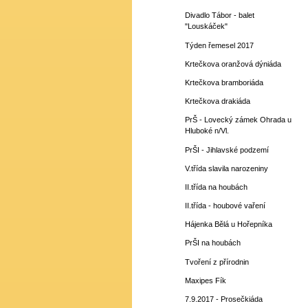
Divadlo Tábor - balet
"Louskáček"
Týden řemesel 2017
Krtečkova oranžová dýniáda
Krtečkova bramboriáda
Krtečkova drakiáda
PrŠ - Lovecký zámek Ohrada u
Hluboké n/Vl.
PrŠI - Jihlavské podzemí
V.třída slavila narozeniny
II.třída na houbách
II.třída - houbové vaření
Hájenka Bělá u Hořepníka
PrŠI na houbách
Tvoření z přírodnin
Maxipes Fík
7.9.2017 - Prosečkiáda