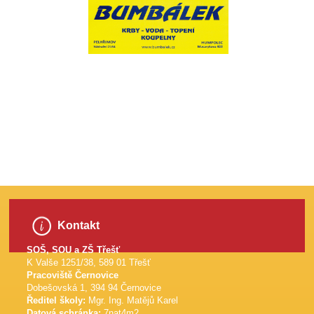
​
Kontakt
SOŠ, SOU a ZŠ Třešť
K Valše 1251/38, 589 01 Třešť
Pracoviště Černovice
Dobešovská 1, 394 94 Černovice
Ředitel školy:
Mgr. Ing. Matějů Karel
Datová schránka:
7nat4m2