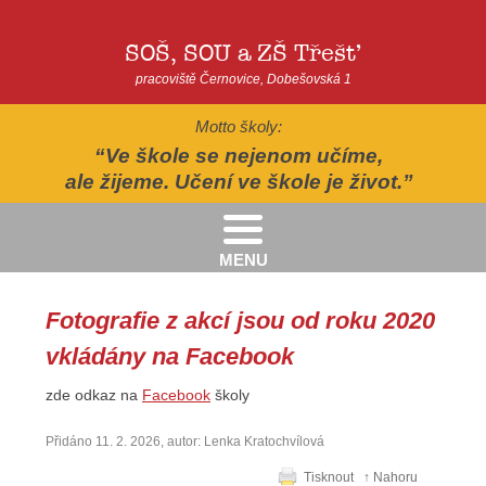
SOŠ, SOU a ZŠ Třešť
pracoviště Černovice, Dobešovská 1
Motto školy:
Ve škole se nejenom učíme,
ale žijeme. Učení ve škole je život.
MENU
Kritéria pro přijímání žáků pro školní rok 2026/2027 - 2. kolo přijímacího řízení
Kritéria přijetí do Praktické školy jednoleté a dvouleté pro šk. rok 2026-2027
Fotografie z akcí jsou od roku 2020 vkládány na Facebook
AUTOPOHÁDKY - divadelní představení - Horácké divadlo v Jihlavě
II.třída - Zahradně-terapeutický areál ekocentra Chaloupky - Baliny
Fotografie z akcí jsou od roku 2020
vkládány na Facebook
zde odkaz na
Facebook
školy
Přidáno 11. 2. 2026, autor: Lenka Kratochvílová
Tisknout
↑ Nahoru