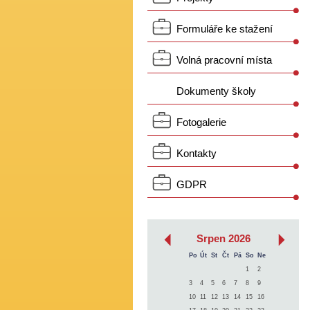
Formuláře ke stažení
Volná pracovní místa
Dokumenty školy
Fotogalerie
Kontakty
GDPR
‹
›
Srpen 2026
Po
Út
St
Čt
Pá
So
Ne
1
2
3
4
5
6
7
8
9
10
11
12
13
14
15
16