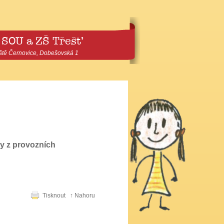
 SOU a ZŠ Třešť
ště Černovice, Dobešovská 1
ly z provozních
Tisknout
↑ Nahoru