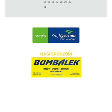
24
25
26
27
28
29
30
31
NAŠI SPONZOŘI
​