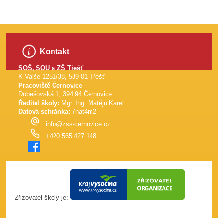
Kontakt
SOŠ, SOU a ZŠ Třešť
K Valše 1251/38, 589 01 Třešť
Pracoviště Černovice
Dobešovská 1, 394 94 Černovice
Ředitel školy:
Mgr. Ing. Matějů Karel
Datová schránka:
7nat4m2
info@zss-cernovice.cz
+420 565 427 148
Zřizovatel školy je: