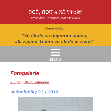
SOŠ, SOU a ZŠ Třešť
pracoviště Černovice, Dobešovská 1
Motto školy:
Ve škole se nejenom učíme,
ale žijeme. Učení ve škole je život.
MENU
Kritéria pro přijímání žáků pro školní rok 2026/2027 - 2. kolo přijímacího řízení
Kritéria přijetí do Praktické školy jednoleté a dvouleté pro šk. rok 2026-2027
AUTOPOHÁDKY - divadelní představení - Horácké divadlo v Jihlavě
II.třída - Zahradně-terapeutický areál ekocentra Chaloupky - Baliny
Fotogalerie
« Zpět
|
Hlavní kategorie
sněhohrátky 21.1.2016