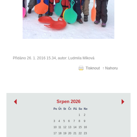
Přidáno 26. 1. 2016 15.34, autor: Ludmila Míková
Tisknout
↑ Nahoru
‹
›
Srpen 2026
Po
Út
St
Čt
Pá
So
Ne
1
2
3
4
5
6
7
8
9
10
11
12
13
14
15
16
17
18
19
20
21
22
23