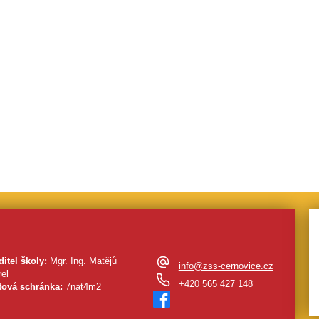
ditel školy:
Mgr. Ing. Matějů
info@zss-cernovice.cz
el
+420 565 427 148
tová schránka:
7nat4m2