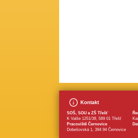
​
Kontakt
SOŠ, SOU a ZŠ Třešť
Ře
K Valše 1251/38, 589 01 Třešť
Kar
Pracoviště Černovice
Da
Dobešovská 1, 394 94 Černovice