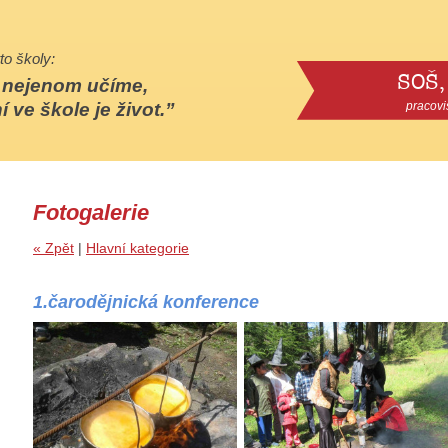
to školy:
SOŠ,
e nejenom učíme,
í ve škole je život.
pracovi
Fotogalerie
« Zpět
|
Hlavní kategorie
1.čarodějnická konference